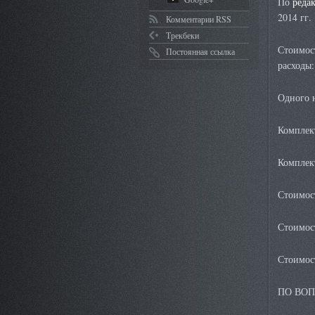
По
реда
2014 гг.
Комментарии RSS
Трекбеки
Стоимос
Постоянная ссылка
расходы:
Одного н
Комплек
Комплек
Стоимос
Стоимос
Стоимос
ПО ВОП