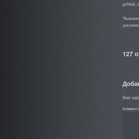
gribnik_
Уважаем
документ
127 
Доба
Ваш адре
Коммент