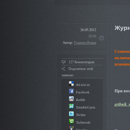
Журн
26.05.2012
18:50
Автор:
Уханова Ирина
Стоимос
включая
127 Комментарии
изменен
Поделиться этой
записью
del.icio.us
При воз
Facebook
Reddit
gribnik_
StumbleUpon
Twitter
Technorati
Google+