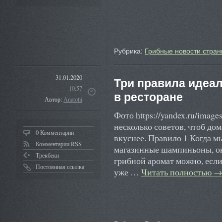
Рубрика:
Грибные новости стран
31.01.2020
Три правила идеал
10:57
в ресторане
Автор:
Anatolii
Фото https://yandex.ru/imag
несколько советов, чтоб до
0 Комментарии
вкуснее. Правило 1 Когда м
Комментарии RSS
магазинные шампиньоны, он
Трекбеки
грибной аромат можно, если
Постоянная ссылка
уже …
Читать полностью