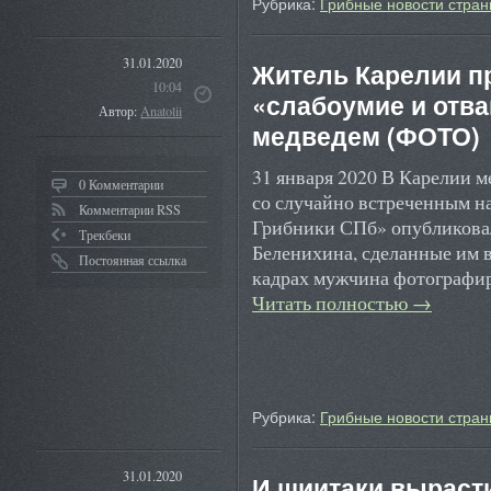
Рубрика:
Грибные новости стран
31.01.2020
Житель Карелии п
10:04
«слабоумие и отва
Автор:
Anatolii
медведем (ФОТО)
31 января 2020 В Карелии 
0 Комментарии
со случайно встреченным на
Комментарии RSS
Грибники СПб» опубликова
Трекбеки
Беленихина, сделанные им 
Постоянная ссылка
кадрах мужчина фотографир
Читать полностью
→
Рубрика:
Грибные новости стран
31.01.2020
И шиитаки выраст