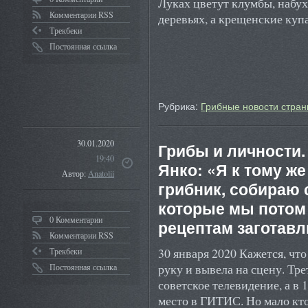
Луках цветут клумбы, набух
Комментарии RSS
деревьях, а крещенские ку
Трекбеки
Постоянная ссылка
Рубрика:
Грибные новости стран
30.01.2020
Грибы и личности
19:40
Янко: «Я к тому 
Автор:
Anatolii
грибник, собираю
которые мы потом
0 Комментарии
рецептам заготав
Комментарии RSS
30 января 2020 Кажется, что 
Трекбеки
руку и вывела на сцену. Тр
Постоянная ссылка
советское телевидение, а в 
место в ГИТИС. Но мало кто