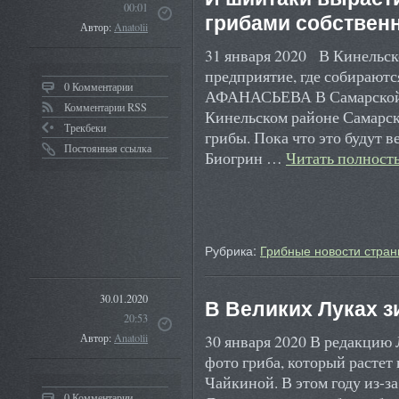
00:01
грибами собствен
Автор:
Anatolii
31 января 2020 В Кинельск
предприятие, где собирают
0 Комментарии
АФАНАСЬЕВА В Самарской о
Комментарии RSS
Кинельском районе Самарск
Трекбеки
грибы. Пока что это будут 
Постоянная ссылка
Биогрин …
Читать полнос
Рубрика:
Грибные новости стран
30.01.2020
В Великих Луках з
20:53
30 января 2020 В редакцию
Автор:
Anatolii
фото гриба, который растет 
Чайкиной. В этом году из-з
0 Комментарии