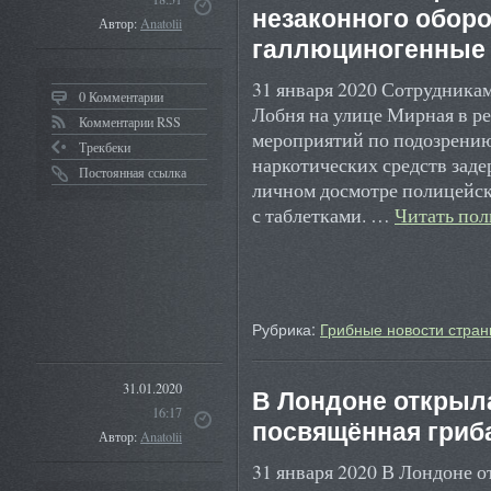
незаконного оборо
Автор:
Anatolii
галлюциногенные
31 января 2020 Сотрудника
0 Комментарии
Лобня на улице Мирная в р
Комментарии RSS
мероприятий по подозрению
Трекбеки
наркотических средств зад
Постоянная ссылка
личном досмотре полицейск
с таблетками. …
Читать по
Рубрика:
Грибные новости стран
31.01.2020
В Лондоне открыл
16:17
посвящённая гриб
Автор:
Anatolii
31 января 2020 В Лондоне 