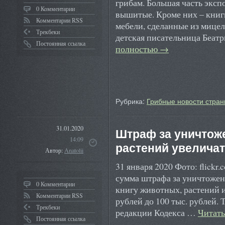
грибам. Большая часть эксп
0 Комментарии
вышитые. Кроме них – книг
Комментарии RSS
мебели, сделанные из мицел
Трекбеки
детская писательница Беат
Постоянная ссылка
полностью
→
Рубрика:
Грибные новости стран
31.01.2020
Штраф за уничтож
14:09
растений увеличат 
Автор:
Anatolii
31 января 2020 Фото: flickr
сумма штрафа за уничтожен
0 Комментарии
книгу животных, растений и 
Комментарии RSS
рублей до 100 тыс. рублей.
Трекбеки
редакции Кодекса …
Читат
Постоянная ссылка