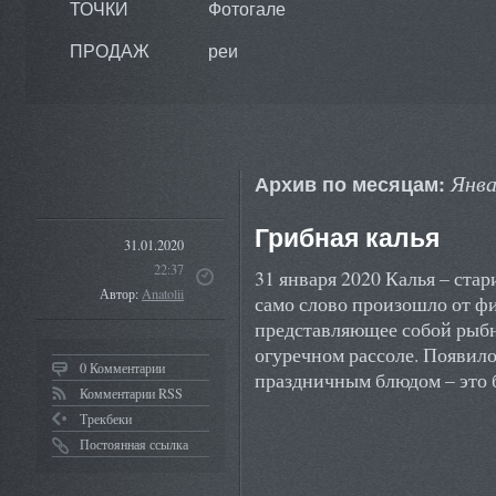
ТОЧКИ
Фотогале
ПРОДАЖ
реи
Янва
Архив по месяцам:
Грибная калья
31.01.2020
22:37
31 января 2020 Калья – ста
Автор:
Anatolii
само слово произошло от фи
представляющее собой рыбн
огуречном рассоле. Появило
0 Комментарии
праздничным блюдом – это
Комментарии RSS
Трекбеки
Постоянная ссылка