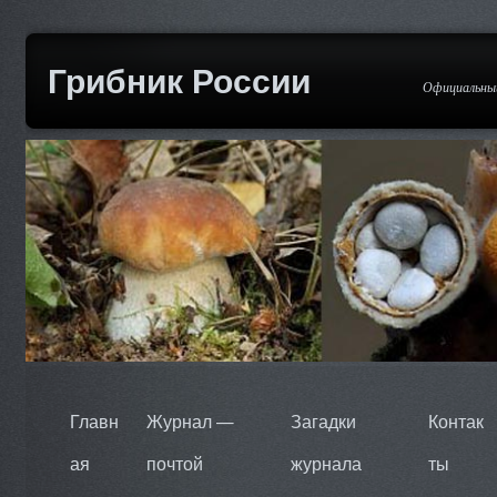
Грибник России
Официальный
Главн
Журнал —
Загадки
Контак
ая
почтой
журнала
ты