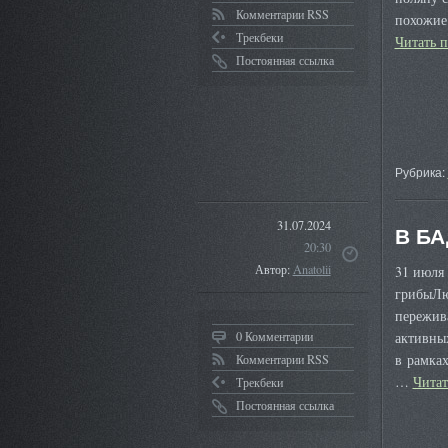
Комментарии RSS
похожие 
Трекбеки
Читать 
Постоянная ссылка
Рубрика:
31.07.2024
В БА
20:30
Автор:
Anatolii
31 июля 
грибыЛю
пережива
0 Комментарии
активных
в рамка
Комментарии RSS
…
Чита
Трекбеки
Постоянная ссылка