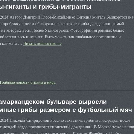
ы-гиганты и грибы-мигранты
 2024 Автор: Дмитрий Глоба-Михайленко Сегодня житель Башкортостана
а пробежку в лес и обнаружил гигантские грибы-дождевики, самый
 из которых весил более 5 килограмм. Фотографии огромных белых
облетели весь интернет. Быть может, так глобальное потепление и
а климата …
Читать полностью
→
Грибные новости страны и мира
амаркандском бульваре выросли
мные грибы размером с футбольный мяч
2024 Николай Спиридонов Россию захватила грибная лихорадка: после
х дождей везде появляются гигантские дождевики. В Москве тоже нашл
с такими грибами — она расположена в Выхино-Жулебино. Грибы,