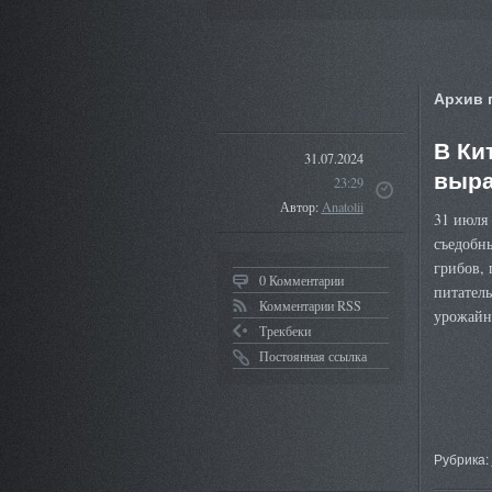
Архив 
В Ки
31.07.2024
выра
23:29
Автор:
Anatolii
31 июля
съедобн
грибов,
0 Комментарии
питатель
Комментарии RSS
урожайно
Трекбеки
Постоянная ссылка
Рубрика: