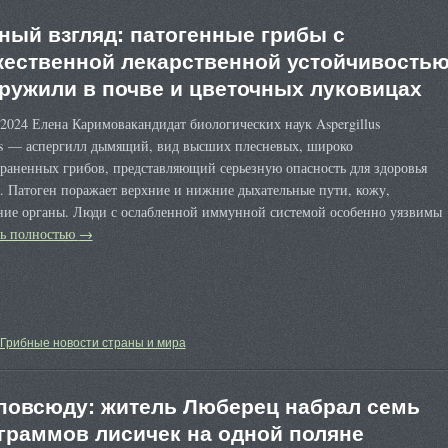
ный взгляд: патогенные грибы с
ественной лекарственной устойчивость
ружили в почве и цветочных луковицах
2024 Елена Каримовакандидат биологических наук Aspergillus
us — аспергилл дымящий, вид высших плесневых, широко
раненных грибов, представляющий серьезную опасность для здоровья
. Патоген поражает верхние и нижние дыхательные пути, кожу,
ние органы. Люди с ослабленной иммунной системой особенно уязвимы
ть полностью
→
Грибные новости страны и мира
повсюду: житель Люберец набрал семь
граммов лисичек на одной поляне