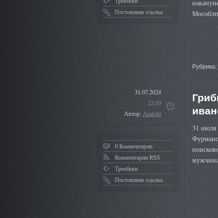
Трекбеки
накануне
Постоянная ссылка
Мособлп
Рубрика:
31.07.2024
Гриб
22:10
иван
Автор:
Anatolii
31 июля 
Фурмано
0 Комментарии
поисково
Комментарии RSS
мужчина
Трекбеки
Постоянная ссылка