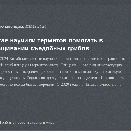
Июль 2024
по месяцам:
тае научили термитов помогать в
щивании съедобных грибов
 2024 Китайские ученые научились при помощи термитов выращивать
ый гриб цзицзун (термитомицет). Цзицзун — это вид дикорастущих
 прозванный «королем грибов» за свой изысканный вкус и высокую
ную ценность. Однако он доступен лишь в определенный сезон, а его
сть не всегда бывает хорошей. С 2020 года …
Читать полностью
→
Грибные новости страны и мира