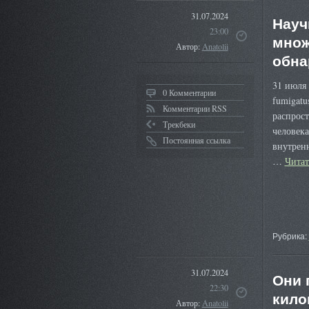
31.07.2024
Науч
23:00
множ
Автор:
Anatolii
обна
31 июля 
0 Комментарии
fumigat
Комментарии RSS
распрост
Трекбеки
человека
Постоянная ссылка
внутрен
…
Чита
Рубрика:
31.07.2024
Они 
22:30
кило
Автор:
Anatolii