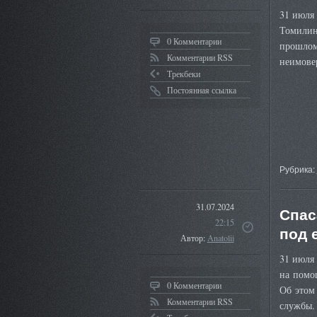
31 июля 
Томилин
0 Комментарии
прошлом 
Комментарии RSS
неимове
Трекбеки
Постоянная ссылка
Рубрика:
31.07.2024
Спас
22:15
под 
Автор:
Anatolii
31 июля
на помощ
0 Комментарии
Об этом
Комментарии RSS
службы.