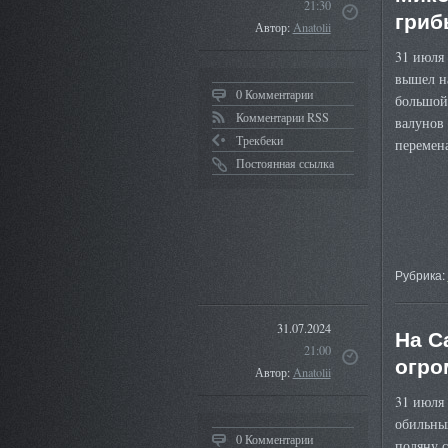
21:30
гриб
Автор:
Anatolii
31 июля
вышел н
0 Комментарии
большой
Комментарии RSS
валунов 
Трекбеки
перемен
Постоянная ссылка
Рубрика:
31.07.2024
На С
21:00
огро
Автор:
Anatolii
31 июля 
обильны
0 Комментарии
поляну 