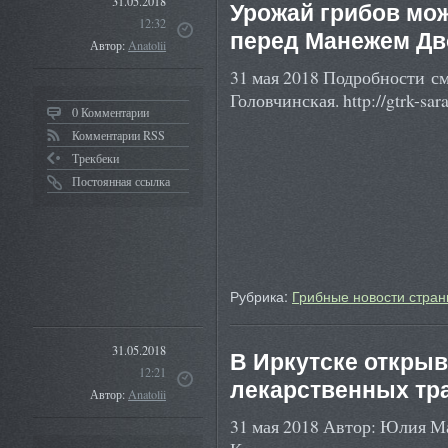
31.05.2018
Урожай грибов мо
12:32
перед Манежем Дв
Автор:
Anatolii
31 мая 2018 Подробности с
Головчинская. http://gtrk-sara
0 Комментарии
Комментарии RSS
Трекбеки
Постоянная ссылка
Рубрика:
Грибные новости стран
31.05.2018
В Иркутске открыв
12:21
лекарственных тр
Автор:
Anatolii
31 мая 2018 Автор: Юлия М