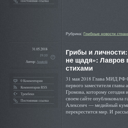
Постоянная ссылка
Рубрика:
Грибные новости стран
31.05.2018
Грибы и личности:
19:10
не щадя»: Лавров
Автор:
Anatolii
стихами
31 мая 2018 Глава МИД РФ 
0 Комментарии
первого заместителя главы
Комментарии RSS
Громова, которому сегодня 
Трекбеки
своем сайте опубликовала г
Постоянная ссылка
Алексеич — медийный куми
перекрестится мир. И расс