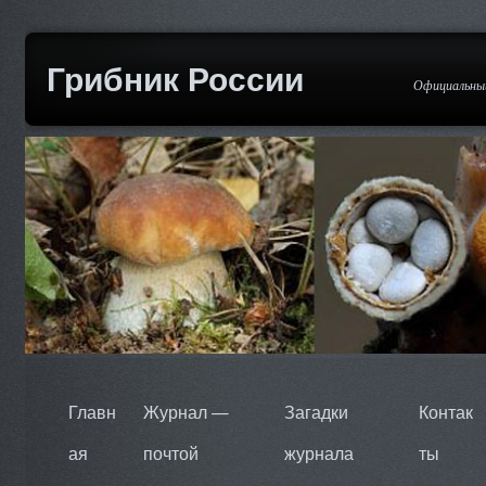
Грибник России
Официальный
Главн
Журнал —
Загадки
Контак
ая
почтой
журнала
ты