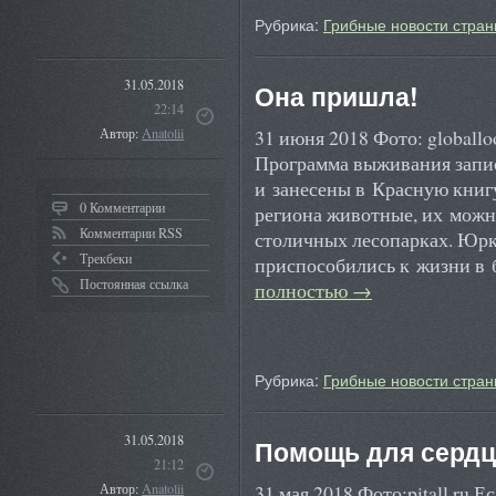
Рубрика:
Грибные новости стран
31.05.2018
Она пришла!
22:14
31 июня 2018 Фото: globallo
Автор:
Anatolii
Программа выживания записа
и занесены в Красную книг
0 Комментарии
региона животные, их можн
Комментарии RSS
столичных лесопарках. Юрк
Трекбеки
приспособились к жизни в 
Постоянная ссылка
полностью
→
Рубрика:
Грибные новости стран
31.05.2018
Помощь для сердца
21:12
31 мая 2018 Фото:pitall.ru 
Автор:
Anatolii