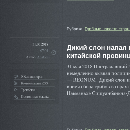
Рубрика:
Грибные новости стран
31.05.2018
Дикий слон напал 
07:01
китайской провин
Автор:
Anatolii
31 мая 2018 Пострадавший 
немедленно вызвал полицию 
0 Комментарии
— REGNUM Дикий слон напа
Комментарии RSS
время сбора грибов в горах
Трекбеки
Наьманьхэ Сишуанбаньна-
Постоянная ссылка
Рубрика:
Грибные новости стран