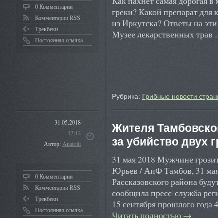
Как пахнет самая дорогая в
0 Комментарии
греки? Какой препарат для
Комментарии RSS
из Иркутска? Ответы на эт
Трекбеки
Музее лекарственных трав
Постоянная ссылка
Рубрика:
Грибные новости стран
31.05.2018
Жителя Тамбовской
12:12
за убийство двух 
Автор:
Anatolii
31 мая 2018 Мужчине грозит
Юрьев / АиФ Тамбов, 31 м
0 Комментарии
Рассказовского района будут
Комментарии RSS
сообщила пресс-служба реги
Трекбеки
15 сентября прошлого года
Постоянная ссылка
Читать полностью
→