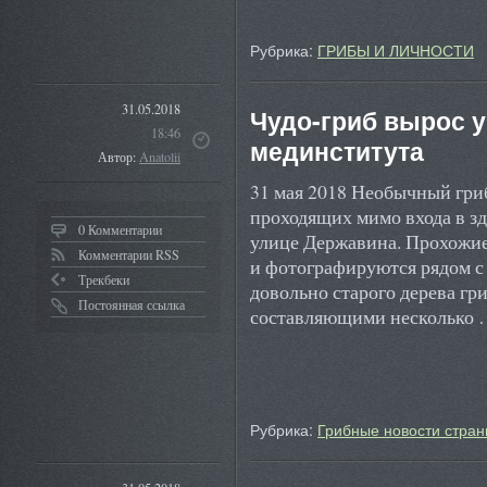
Рубрика:
ГРИБЫ И ЛИЧНОСТИ
31.05.2018
Чудо-гриб вырос у
18:46
мединститута
Автор:
Anatolii
31 мая 2018 Необычный гри
проходящих мимо входа в з
0 Комментарии
улице Державина. Прохожие
Комментарии RSS
и фотографируются рядом с
Трекбеки
довольно старого дерева гр
Постоянная ссылка
составляющими несколько
Рубрика:
Грибные новости стран