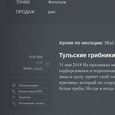
ТОЧКИ
Фотогале
ПРОДАЖ
реи
Май 
Архив по месяцам:
Тульские грибник
31.05.2018
23:05
31 мая 2018 На прилавках 
Автор:
Anatolii
подберезовики и подосинов
лица и сразу прячет свой т
прилавке, который он соору
0 Комментарии
белые грибы. Но где и когд
Комментарии RSS
Трекбеки
Постоянная ссылка