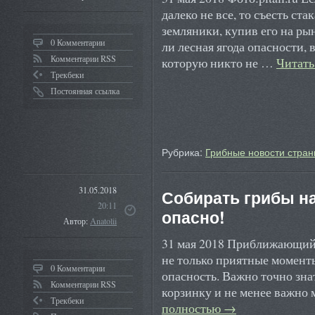
далеко не все, то съесть ст
земляники, купив его на ры
0 Комментарии
ли лесная ягода опасности, в
Комментарии RSS
которую никто не …
Читать
Трекбеки
Постоянная ссылка
Рубрика:
Грибные новости стран
31.05.2018
Собирать грибы н
20:11
опасно!
Автор:
Anatolii
31 мая 2018 Приближающийся
не только приятные моменты
0 Комментарии
опасность. Важно точно зна
Комментарии RSS
корзинку и не менее важно 
Трекбеки
полностью
→