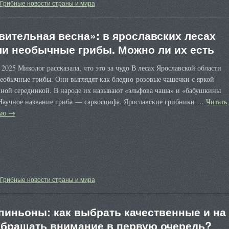
Грибные новости страны и мира
вительная весна»: в ярославских лесах
и необычные грибы. Можно ли их есть
 2025 Миколог рассказала, что это за чудо В лесах Ярославской области
еобычные грибы. Они выглядят как бледно-розовые чашечки с яркой
нной серединкой. В народе их называют «эльфова чаша» и «бабушкины
Научное название гриба — саркосцифа. Ярославские грибники …
Читать
тью
→
Грибные новости страны и мира
иньоны: как выбрать качественные и на
обращать внимание в первую очередь?