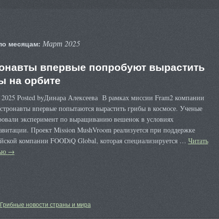
Март 2025
по месяцам:
онавты впервые попробуют вырастить
ы на орбите
а 2025 Posted byДинара Алексеева В рамках миссии Fram2 компании
стронавты впервые попытаются вырастить грибы в космосе. Ученые
ровали эксперимент по выращиванию вешенок в условиях
авитации. Проект Mission MushVroom реализуется при поддержке
ийской компании FOODiQ Global, которая специализируется …
Читать
тью
→
Грибные новости страны и мира