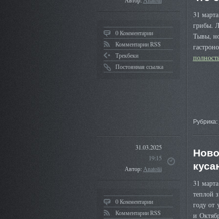
Автор:
Anatolii
31 март
грибы. Л
0 Комментарии
Тывы, но
Комментарии RSS
гастрон
Трекбеки
полнос
Постоянная ссылка
Рубрика:
31.03.2025
Ново
19:15
куса
Автор:
Anatolii
31 марта
теплой 
0 Комментарии
году от 
Комментарии RSS
и Октябр