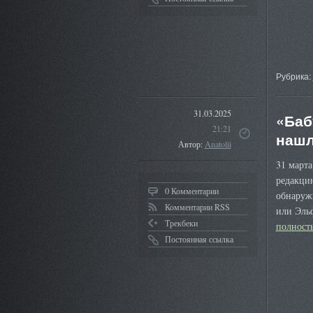
Рубрика:
31.03.2025
«Баб
21:21
нашл
Автор:
Anatolii
31 марта
редакцию
0 Комментарии
обнаруж
Комментарии RSS
или Эль
Трекбеки
полнос
Постоянная ссылка