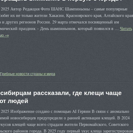
а 2025 Автор Редакция Фото ШАНС Шампиньоны – самые популярные
юбят их не только жители Хакасии, Красноярского края, Алтайского края
 и других регионов России. 29 марта отмечался посвященный им
омический праздник – День шампиньонов, который появился в …
Читать
тью
→
Грибные новости страны и мира
сибирцам рассказали, где клещи чаще
ют людей
 2025 Изображение создано с помощью AI Гервин В связи с аномально
зимой новосибирцев предупредили о ранней активации клещей. В 2024
укусов клещей чаще всего страдали жители Первомайского, Советского
ьского районов города. В 2025 году первый укус клеща зарегистрирован