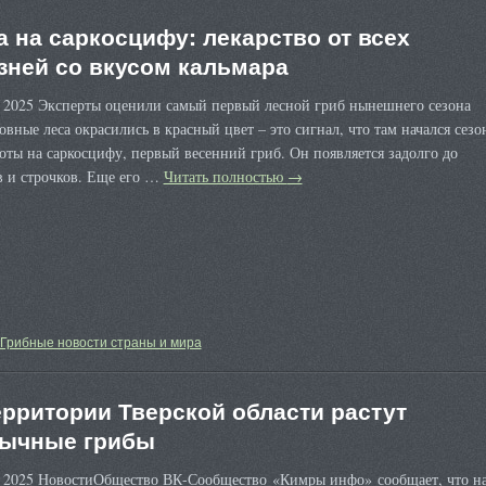
а на саркосцифу: лекарство от всех
зней со вкусом кальмара
а 2025 Эксперты оценили самый первый лесной гриб нынешнего сезона
вные леса окрасились в красный цвет – это сигнал, что там начался сезо
оты на саркосцифу, первый весенний гриб. Он появляется задолго до
в и строчков. Еще его …
Читать полностью
→
Грибные новости страны и мира
ерритории Тверской области растут
ычные грибы
а 2025 НовостиОбщество ВК-Сообщество «Кимры инфо» сообщает, что н