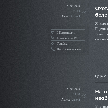
31.03.2025
Охот
22:13
боле
Автор:
Anatolii
31 март
Подмоско
0 Комментарии
тихой ох
Комментарии RSS
сморчко
Трекбеки
Постоянная ссылка
Рубрика:
31.03.2025
На т
21:50
необ
Автор:
Anatolii
31 март