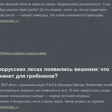
ии тверской области выросли грибы, непривычные для местности. А вы
будь видели такие грибы? Да что видели, знали ли, что на территории
кие растут — говорят очевидцы. Это грибы называются Саркосцифа …
полностью
→
Грибные новости страны и мира
лорусских лесах появились вешенки: что
значит для грибников?
а 2025 Фото: скриншоты видео TikTok Виктория Масько Любителям тихо
иготовиться: вешенки уже появились в лесу. В сети завирусилось видео,
левшее неожиданную находку — первые весенние вешенки,
нные в белорусских лесах в конце марта. Автор ролика, не скрывая …
полностью
→