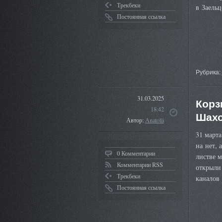
Трекбеки
в Заель
Постоянная ссылка
Рубрика:
31.03.2025
Корз
18:42
Шахо
Автор:
Anatolii
31 марта
на нет, 
0 Комментарии
листве 
Комментарии RSS
открыли 
Трекбеки
канало
Постоянная ссылка