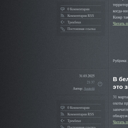
территор
0 Комментарии
когда-ни
Комментарии RSS
Кимр та
Трекбеки
Читать 
Постоянная ссылка
Рубрика:
31.03.2025
В бе
21:37
это 
Автор:
Anatolii
31 март
охоты пр
0 Комментарии
запечат
Комментарии RSS
обнаруже
Трекбеки
Читать 
Постоянная ссылка