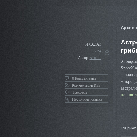
Архив 
Астр
31.03.2025
гриб
22:34
Автор:
Anatolii
31 март
SpaceX а
заплани
0 Комментарии
микрогр
Комментарии RSS
австрал
Трекбеки
полнос
Постоянная ссылка
Рубрика: