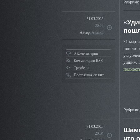
Рубрика:
31.03.2025
«Уди
20:55
пошл
Автор:
Anatolii
31 марта
пошли н
0 Комментарии
углубле
Комментарии RSS
ушки». 
Трекбеки
полнос
Постоянная ссылка
Рубрика:
31.03.2025
Шамп
20:04
что 