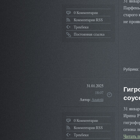
31 январ
Парфенье
0 Комментарии
старого 
Комментарии RSS
не проя
Трекбеки
Постоянная ссылка
Рубрика:
31.01.2025
Гигр
18:07
соус
Автор:
Anatolii
31 янва
Ирина Р
0 Комментарии
гигрофо
Комментарии RSS
сезона 
Трекбеки
Читать 