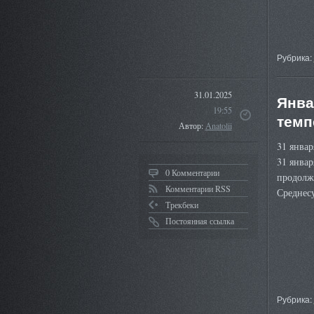
Рубрика:
31.01.2025
Янва
19:55
темп
Автор:
Anatolii
31 янва
31 январ
0 Комментарии
продолжа
Комментарии RSS
Среднесу
Трекбеки
Постоянная ссылка
Рубрика: