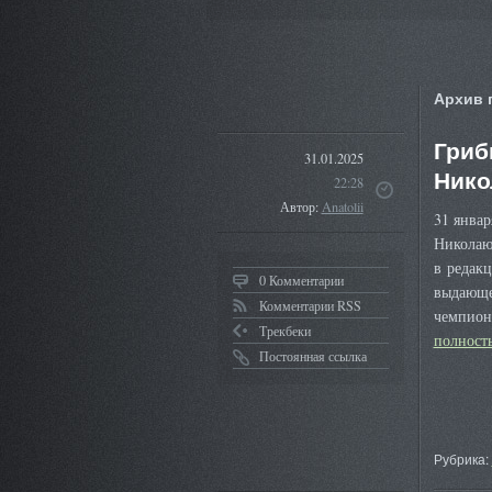
Архив 
Гриб
31.01.2025
Нико
22:28
Автор:
Anatolii
31 янва
Николаю
в редакц
0 Комментарии
выдающе
Комментарии RSS
чемпион
Трекбеки
полнос
Постоянная ссылка
Рубрика: