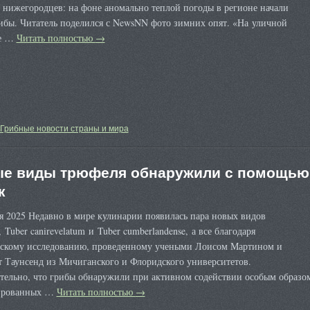
 нижегородцев: на фоне аномально теплой погоды в регионе начали
ибы. Читатель поделился с NewsNN фото зимних опят. «На уличной
ке …
Читать полностью
→
Грибные новости страны и мира
е виды трюфеля обнаружили с помощью
к
я 2025 Недавно в мире кулинарии появилась пара новых видов
 Tuber canirevelatum и Tuber cumberlandense, а все благодаря
ескому исследованию, проведенному учеными Лоисом Мартином и
т Таунсенд из Мичиганского и Флоридского университетов.
тельно, что грибы обнаружили при активном содействии особым образо
ированных …
Читать полностью
→