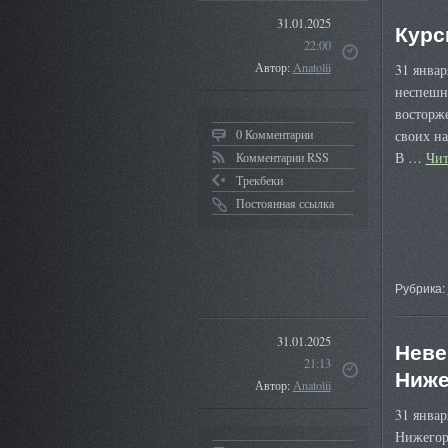
31.01.2025
Курс
22:00
Автор:
Anatolii
31 январ
неспешно
восторж
0 Комментарии
своих на
В …
Чит
Комментарии RSS
Трекбеки
Постоянная ссылка
Рубрика:
31.01.2025
Неве
21:13
Ниже
Автор:
Anatolii
31 январ
Нижегоро