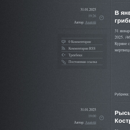
31.01.2025
В ян
19:26
гриб
Автор:
Anatolii
31 январ
2025. /4
0 Комментарии
Куряне 
Комментарии RSS
мертвец
Трекбеки
Постоянная ссылка
Рубрика:
31.01.2025
Рысь
19:00
Кост
Автор:
Anatolii