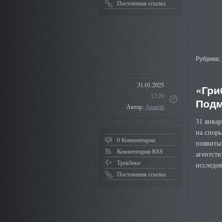
Постоянная ссылка
Рубрика:
31.01.2025
«Гри
17:29
Подм
Автор:
Anatolii
31 январ
на споры
0 Комментарии
появитьс
Комментарии RSS
агентств
Трекбеки
исследо
Постоянная ссылка