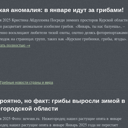
кая аномалия: в январе идут за грибами!
я 2025 Кристина Абдуллоева Посреди зимних просторов Курской области
 расцветает аномальное изобилие грибов. «Январь, ты нас балуешь», –
енно восклицают любители тихой охоты, охотно делясь фоторепортажами
ходок на страницах групп, таких как «Курские грибники, грибы, ягоды».
ать полностью
→
Грибные новости страны и мира
роятно, но факт: грибы выросли зимой в
городской области
я 2025 Фото: newsnn.ru. Нижегородец нашел растущие опята в январе
дец нашел растущие опята в январе Январь 2025 года не перестает