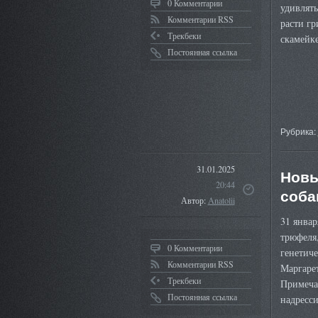
0 Комментарии
удивлять
Комментарии RSS
расти гр
Трекбеки
скамей
Постоянная ссылка
Рубрика:
31.01.2025
Новы
20:44
соба
Автор:
Anatolii
31 январ
трюфеля,
0 Комментарии
генетич
Комментарии RSS
Маргаре
Трекбеки
Примеча
Постоянная ссылка
надресс