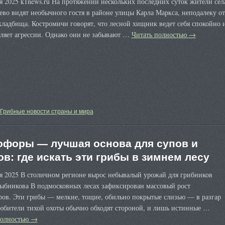
я 2025 k1news.ru На протяжении нескольких последних суток жители сел
во видят необычного гостя в районе улицы Карла Маркса, неподалеку от
кладбища. Костромичи говорят, что лесной хищник ведет себя спокойно 
вляет агрессии. Однако они не забывают …
Читать полностью
→
Грибные новости страны и мира
офоры — лучшая основа для супов и
ов: где искать эти грибы в зимнем лесу
ря 2025 В столичном регионе вырос небывалый урожай для грибников
ыбникова В подмосковных лесах зафиксирован массовый рост
ров. Эти грибы — мелкие, тощие, обильно покрытые слизью — в разгар
любители тихой охоты обычно обходят стороной, и лишь истинные …
полностью
→