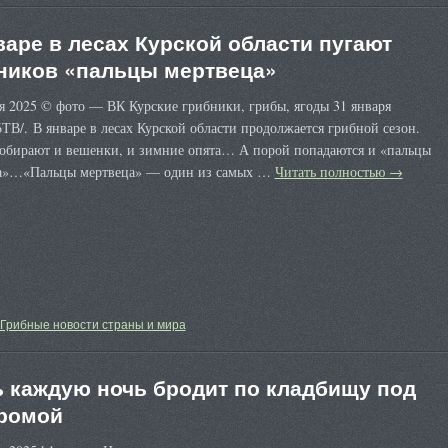
варе в лесах Курской области пугают
ников «пальцы мертвеца»
я 2025 © фото — ВК Курские грибники, грибы, ягоды 31 января
6ТВ/. В январе в лесах Курской области продолжается грибной сезон.
собирают и вешенки, и зимние опята… А порой попадаются и «пальцы
а»…«Пальцы мертвеца» — один из самых …
Читать полностью
→
Грибные новости страны и мира
 каждую ночь бродит по кладбищу под
ромой