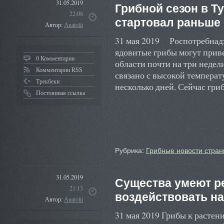
31.05.2019
Грибной сезон в Т
22:08
стартовал раньше
Автор:
Anatolii
31 мая 2019 Роспотребнадз
ядовитые грибы могут прив
0 Комментарии
области почти на три недел
Комментарии RSS
связано с высокой температу
Трекбеки
несколько дней. Сейчас гр
Постоянная ссылка
Рубрика:
Грибные новости стран
31.05.2019
Существа умеют р
21:13
воздействовать на
Автор:
Anatolii
31 мая 2019 Грибы к растени