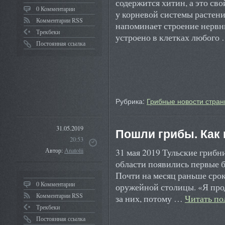
содержится хитин, а это св
0 Комментарии
у корневой системы растени
Комментарии RSS
напоминает строение нервн
Трекбеки
устроено в клетках любого
Постоянная ссылка
Рубрика:
Грибные новости стран
31.05.2019
Пошли грибы. Как 
20:53
31 мая 2019 Тульские грибн
Автор:
Anatolii
области появились первые б
Почти на месяц раньше сро
0 Комментарии
оружейной столицы. «Я про
Комментарии RSS
за них, потому …
Читать п
Трекбеки
Постоянная ссылка