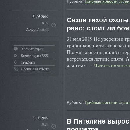
Рубрика:
Грибные новости стран
31.05.2019
Сезон тихой охоты
18:39
рано: стоит ли бо
Автор:
Anatolii
31 мая 2019 Не уверены в гр
грибников постигла нечаянн
0 Комментарии
Подмосковье появились пер
Комментарии RSS
встречаться летние опята. А
Трекбеки
делиться …
Читать полнос
Постоянная ссылка
Рубрика:
Грибные новости стран
31.05.2019
В Пителине вырос
18:29
полметра