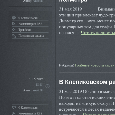
Автор:
Anatolii
31 мая 2019 Внимание по
эти дни привлекает чудо-гр
0 Комментарии
Диаметр его – чуть менее по
Комментарии RSS
популярных тем для селфи. 
Трекбеки
начался …
Читать полност
Постоянная ссылка
Рубрика:
Грибные новости стран
31.05.2019
В Клепиковском р
18:15
31 мая 2019 Обычно в мае л
Автор:
Anatolii
Но этот год стал исключен
выходят на «тихую охоту». 
0 Комментарии
встречаются в лесах недале
Комментарии RSS
и других …
Читать полнос