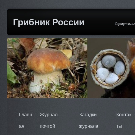
Грибник России
Официальный
Главн
Журнал —
Загадки
Контак
ая
почтой
журнала
ты