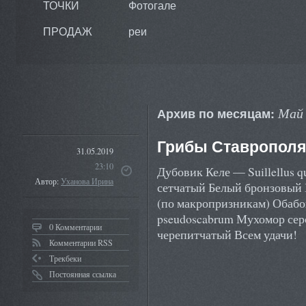
ТОЧКИ
Фотогале
ПРОДАЖ
реи
Май 
Архив по месяцам:
Грибы Ставрополя 
31.05.2019
23:10
Дубовик Келе — Suillellus 
Автор:
Уханова Ирина
сетчатый Белый бронзовый 
(по макропризникам) Обабо
pseudoscabrum Мухомор се
0 Комментарии
черепитчатый Всем удачи!
Комментарии RSS
Трекбеки
Постоянная ссылка