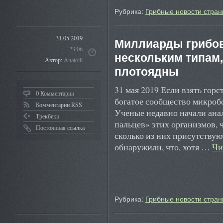
Рубрика:
Грибные новости стран
31.05.2019
Миллиарды грибов
23:06
нескольким типам,
Автор:
Anatolii
плотоядны
31 мая 2019 Если взять горс
0 Комментарии
богатое сообщество микроб
Комментарии RSS
Ученые недавно начали ана
Трекбеки
пальцев» этих организмов, 
Постоянная ссылка
сколько из них присутствую
обнаружили, что, хотя …
Чи
Рубрика:
Грибные новости стран