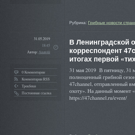
Рубрика:
Грибные новости стран
31.05.2019
В Ленинградской 
18:45
корреспондент 47c
Автор:
Anatolii
итогах первой «ти
31 мая 2019 В пятницу, 31 
0 Комментарии
полноценный грибной сезон
Комментарии RSS
47channel, отправленный вм
Трекбеки
охоту». На данный момент «
Постоянная ссылка
https://47channel.ru/event/