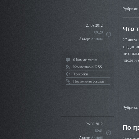
Рубрика:
27.08.2012
Что 
09:20
Автор:
Anatolii
27 авгус
традицио
не столь
0 Комментарии
числе и
Комментарии RSS
Трекбеки
Постоянная ссылка
Рубрика:
26.08.2012
По г
18:41
Автор:
Anatolii
Опытные 