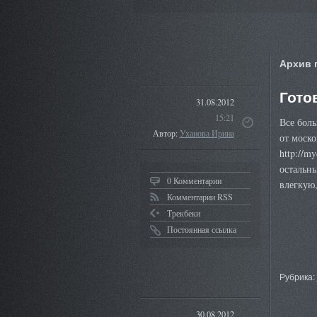
Архив 
Гото
31.08.2012
15:21
Все боль
Автор:
Уханова Ирина
от моско
http://m
остальны
0 Комментарии
влегкую
Комментарии RSS
Трекбеки
Постоянная ссылка
Рубрика:
30.08.2012