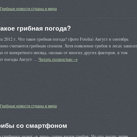
Грибные новости страны и мира
такое грибная погода?
та 2012 г. Что такое грибная погода? (фото Fotolia) Август и сентябрь
нно считаются грибным сезоном. Хотя появление грибов в лесах зависи
ко от конкретного месяца, сколько от многих других факторов, в том
 от погоды Август …
Читать полностью
→
Грибные новости страны и мира
рибы со смартфоном
грибники знают «в лицо» сотни видов грибов. Но что делать детям