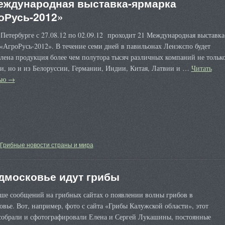
еждународная выставка-ярмарка
оРусь-2012»
Петербурге с 27.08.12 по 02.09.12 проходит 21 Международная выставка
«АгроРусь-2012». В течение семи дней в павильонах Ленэкспо будет
лена продукция более чем полутора тысяч различных компаний не тольк
и, но и из Белоруссии, Германии, Индии, Китая, Латвии и …
Читать
тью
→
Грибные новости страны и мира
дмосковье идут грибы
ьше сообщений на грибных сайтах о появлении волны грибов в
вье. Вот, например, фото с сайта «Грибы Калужской области», этот
собрали и сфотографировали Елена и Сергей Лукашины, постоянные