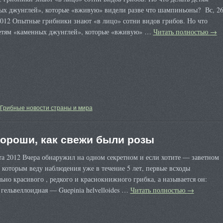
ых джунглей», которые «вживую» видели разве что шампиньоны? Вс, 2
2012 Опытные грибники знают «в лицо» сотни видов грибов. Но что
детям «каменных джунглей», которые «вживую» …
Читать полностью
→
Грибные новости страны и мира
хороши, как свежи были розы
та 2012 Вчера обнаружил на одном секретном и если хотите — заветном
а которым веду наблюдения уже в течение 5 лет, первые всходы
ьно красивого , редкого и краснокнижного грибка, а называется он:
гельвеллоидная — Guepinia helvelloides …
Читать полностью
→