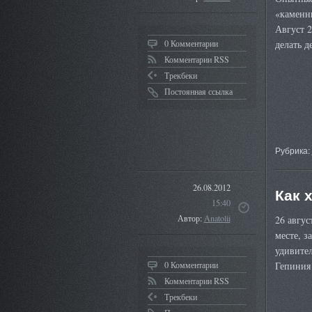
«каменн
Август 
0 Комментарии
делать 
Комментарии RSS
Трекбеки
Постоянная ссылка
Рубрика:
26.08.2012
Как 
15:40
Автор:
Anatolii
26 авгус
месте, з
удивител
0 Комментарии
Гепиния 
Комментарии RSS
Трекбеки