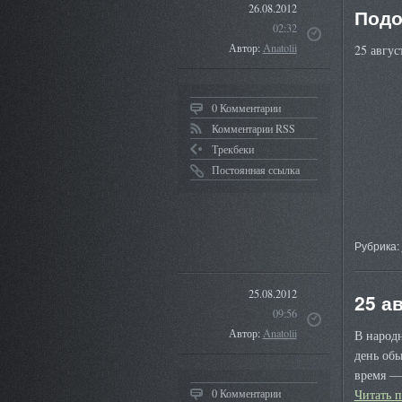
26.08.2012
Подо
02:32
Автор:
Anatolii
25 а
0 Комментарии
Комментарии RSS
Трекбеки
Постоянная ссылка
Рубрика:
25.08.2012
25 а
09:56
Автор:
Anatolii
В народн
день обы
время — 
0 Комментарии
Читать 