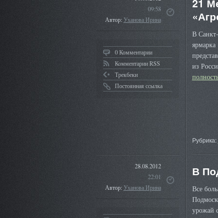
21 М
09:58
«Агр
Автор:
Уханова Ирина
В Санкт-
ярмарка 
0 Комментарии
представ
Комментарии RSS
из Росси
Трекбеки
полнос
Постоянная ссылка
Рубрика:
28.08.2012
В По
22:01
Автор:
Уханова Ирина
Все бол
Подмоско
урожай 