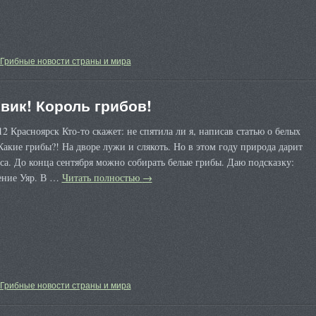
Грибные новости страны и мира
вик! Король грибов!
12 Красноярск Кто-то скажет: не спятила ли я, написав статью о белых
Какие грибы?! На дворе лужи и слякоть. Но в этом году природа дарит
са. До конца сентября можно собирать белые грибы. Даю подсказку:
ение Уяр. В …
Читать полностью
→
Грибные новости страны и мира