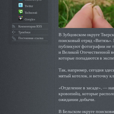
Twitter
Technorati
Google+
Комментарии RSS
Трекбеки
В Зубцовском округе Тверск
Постоянная ссылка
поисковый отряд «Витязь». 
публикуют фотографии не т
и Великой Отечественной в
которые попадаются в эксп
Так, например, сегодня зде
мятый котелок, и веточку к
«Отделение в засаде», — н
кровопийц, которые распол
ожидании добычи.
В Бельском округе поискови