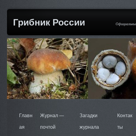
Грибник России
Официальный
Главн
Журнал —
Загадки
Контак
ая
почтой
журнала
ты