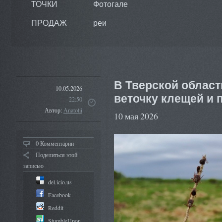
ТОЧКИ
Фотогале
ПРОДАЖ
реи
В Тверской облас
10.05.2026
веточку клещей и 
22:50
Автор:
Anatolii
10 мая 2026
0 Комментарии
Поделиться этой
записью
del.icio.us
Facebook
Reddit
StumbleUpon