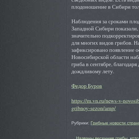
плодоношение в Сибири толь
Наблюдения за сроками пло
Западной Сибири показали, 
значительно подкорректиро
для многих видов грибов. Н
зафиксировано появление ос
Новосибирской области наб
гриба в сентябре, благодаря
дождливому лету.
Федор Буров
https://m.vn.ru/news-v-novosib
gribnoy-sezon/amp/
Рубрики:
Грибные новости стран
Названы весенние грибы, кот