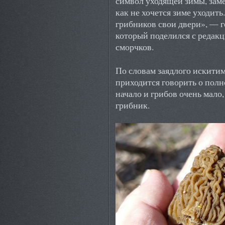
символ уходящей зимы, заме
как не хочется зиме уходить
грибников свои двери», — 
который поделился с редак
сморчков.
По словам заядлого искитим
приходится говорить о полн
начало и грибов очень мало,
грибник.