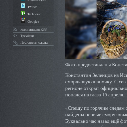
Twitter
Technorati
Google+
Комментарии RSS
Трекбеки
Постоянная ссылка
Фото предоставлены Конст
Константин Зеленцов из Ис
сморчковую шапочку. С сег
регионе открыт официально
попался на глаза 15 апреля.
«Спешу по горячим следам 
найдены первые сморчковы
Буквально час назад ещё фо