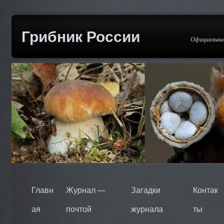
Грибник России
Официальный
Главн
Журнал —
Загадки
Контак
ая
почтой
журнала
ты