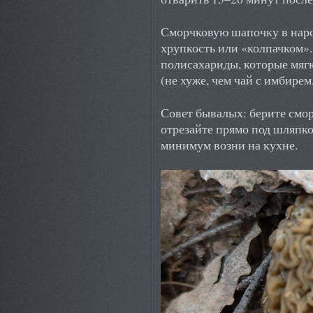
Сморчковую шапочку в наро
хрупкость или «колпачком».
полисахариды, которые мя
(не хуже, чем чай с имбирем,
Совет бывалых: берите смо
отрезайте прямо под шляпк
минимум возни на кухне.