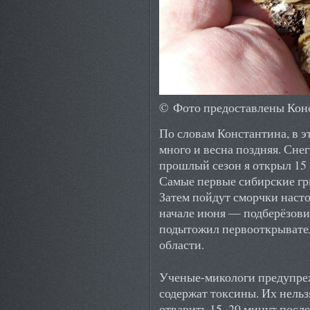
© Фото предоставлены Кон
По словам Константина, в эт
много и весна поздняя. Снег
прошлый сезон я открыл 15 
Самые первые сибирские гр
Затем пойдут сморчки насто
начале июня — подберёзовик
подытожил первооткрывател
области.
Ученые-микологи предупре
содержат токсины. Их нель
отварить 15–20 минут после