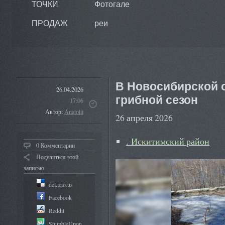
ТОЧКИ
Фотогале
ПРОДАЖ
реи
В Новосибирской о
26.04.2026
грибной сезон
17:06
Автор:
Anatolii
26 апреля 2026
. Искитимский район
0 Комментарии
Поделиться этой
записью
del.icio.us
Facebook
Reddit
StumbleUpon