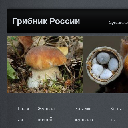
Грибник России
Официальный
Главн
Журнал —
Загадки
Контак
ая
почтой
журнала
ты