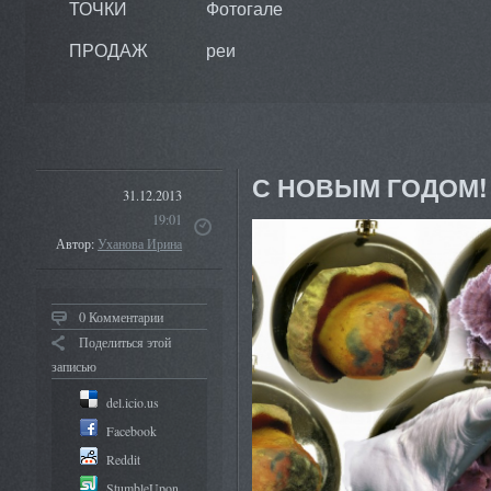
ТОЧКИ
Фотогале
ПРОДАЖ
реи
С НОВЫМ ГОДОМ!
31.12.2013
19:01
Автор:
Уханова Ирина
0 Комментарии
Поделиться этой
записью
del.icio.us
Facebook
Reddit
StumbleUpon