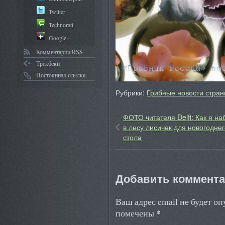
Twitter
Technorati
Google+
Комментарии RSS
Трекбеки
Постоянная ссылка
Рубрики:
Грибные новости стран
ФОТО читателя Delfi: Как я на
в лесу лисичек для новогоднег
стола
Добавить коммент
Ваш адрес email не будет о
*
помечены