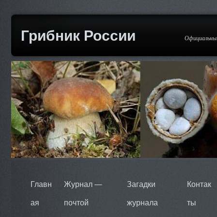
Грибник России
Официальный
Главн
Журнал —
Загадки
Контак
ая
почтой
журнала
ты