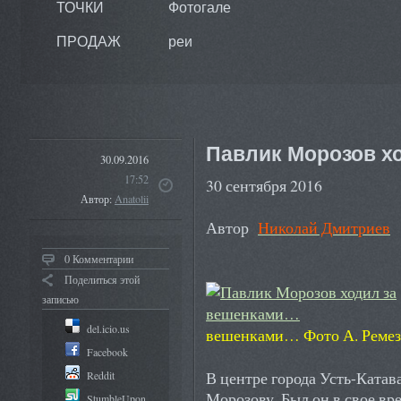
ТОЧКИ
Фотогале
ПРОДАЖ
реи
Павлик Морозов х
30.09.2016
17:52
30 сентября 2016
Автор:
Anatolii
Автор
Николай Дмитриев
0 Комментарии
Поделиться этой
записью
del.icio.us
вешенками…
Фото А. Реме
Facebook
В центре города Усть-Катав
Reddit
Морозову. Был он в свое вр
StumbleUpon