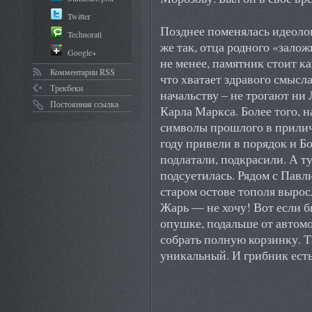
Twitter
Позднее поменялась идеолог
Technorati
же так, отца родного «зало
Google+
не менее, памятник стоит к
Комментарии RSS
что хватает здравого смысл
Трекбеки
начальству – не трогают ни
Постоянная ссылка
Карла Маркса. Более того, 
символы прошлого в прилич
году привели в порядок и 
подлатали, подкрасили. А т
подсуетилась. Рядом с Павл
старом остове тополя вырос
Жарь — не хочу! Вот если бы
опушке, подальше от автом
собрать полную корзинку. Т
уникальный. И грибник есть