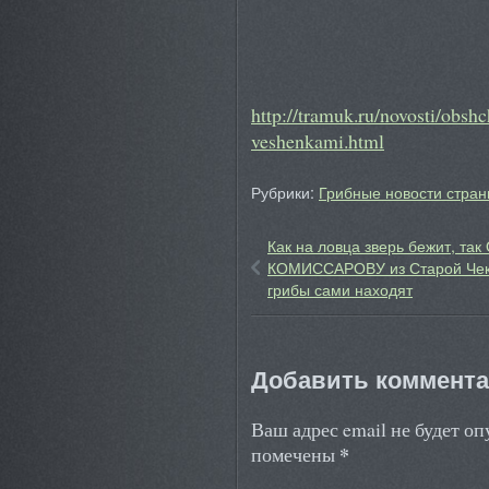
http://tramuk.ru/novosti/obsh
veshenkami.html
Рубрики:
Грибные новости стран
Как на ловца зверь бежит, так
КОМИССАРОВУ из Старой Че
грибы сами находят
Добавить коммент
Ваш адрес email не будет о
*
помечены