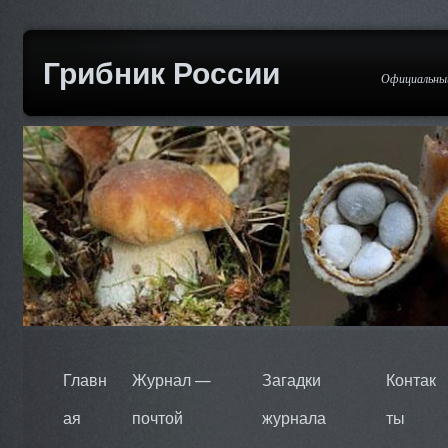
Грибник России
Официальный
Главн
Журнал —
Загадки
Контак
ая
почтой
журнала
ты