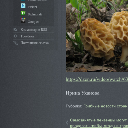
Twitter
Technorati
Google+
Комментарии RSS
Трекбеки
Постоянная ссылка
https://dzen.ru/video/watch
Ирина Уханова.
Рубрики:
Грибные новости стран
Самозанятые пензенцы могут
продавать грибы, ягоды и тра