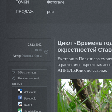
ТОЧКИ
Фотогале
ПРОДАЖ
реи
Цикл «Времена год
23.12.2022
окрестностей Ста
18:10
Автор:
Уханова Ирина
Екатерина Полянцева смонт
и растениях окрестных лесо
АПРЕЛЬ.Клик по ссылке.
0 Комментарии
Поделиться этой
записью
del.icio.us
Facebook
Reddit
StumbleUpon