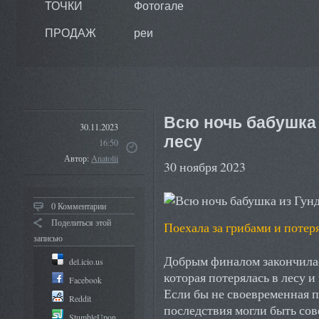
ТОЧКИ
Фотогале
ПРОДАЖ
реи
Всю ночь бабушка 
30.11.2023
лесу
16:50
Автор:
Anatolii
30 ноября 2023
0 Комментарии
Поделиться этой
Поехала за грибами и потер
записью
Добрым финалом закончилас
del.icio.us
которая потерялась в лесу и
Facebook
Если бы не своевременная 
Reddit
последствия могли быть со
StumbleUpon