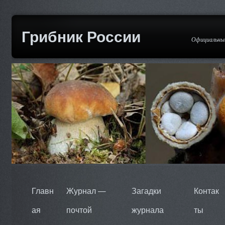
Грибник России
Официальный
Главн
Журнал —
Загадки
Контак
ая
почтой
журнала
ты