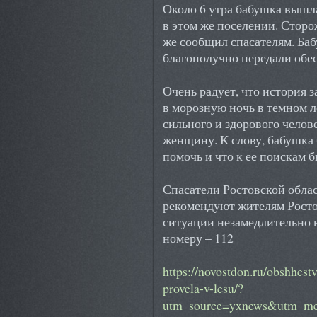
Около 6 утра бабушка вышл
в этом же поселении. Сторо
же сообщил спасателям. Ба
благополучно передали обе
Очень радует, что история 
в морозную ночь в темном л
сильного и здорового челов
женщину. К слову, бабушка 
помочь и что к ее поискам 
Спасатели Ростовской обла
рекомендуют жителям Росто
ситуации незамедлительно 
номеру – 112
https://novostdon.ru/obshhes
provela-v-lesu/?
utm_source=yxnews&utm_me