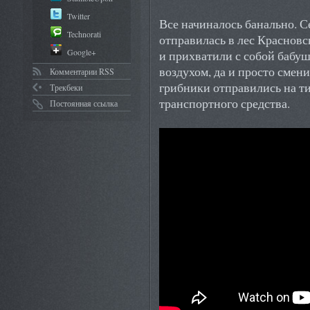
Twitter
Все начиналось банально. 
Technorati
отправилась в лес Красновс
Google+
и прихватили с собой бабу
воздухом, да и просто смен
Комментарии RSS
грибники отправились на ти
Трекбеки
транспортного средства.
Постоянная ссылка