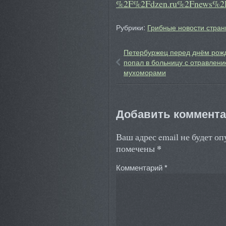
%2F%2Fdzen.ru%2Fnews%2F
Рубрики:
Грибные новости стран
Петербуржец перед днём рож
попал в больницу с отравлен
мухоморами
Добавить коммент
Ваш адрес email не будет о
*
помечены
Комментарий
*