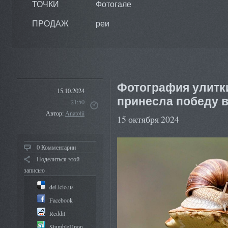
ТОЧКИ
Фотогале
ПРОДАЖ
реи
Фотография улитки
15.10.2024
принесла победу в
21:50
Автор:
Anatolii
15 октября 2024
0 Комментарии
Поделиться этой
записью
del.icio.us
Facebook
Reddit
StumbleUpon