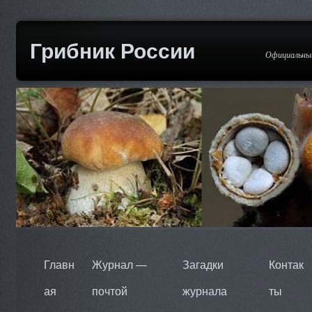
Грибник России
Официальный
Главн
Журнал —
Загадки
Контак
ая
почтой
журнала
ты