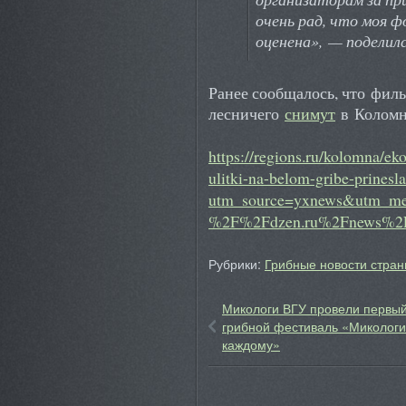
очень рад, что моя 
оценена», — поделилс
Ранее сообщалось, что филь
лесничего
снимут
в Коломн
https://regions.ru/kolomna/ek
ulitki-na-belom-gribe-prinesl
utm_source=yxnews&utm_me
%2F%2Fdzen.ru%2Fnews%2F
Рубрики:
Грибные новости стран
Микологи ВГУ провели первы
грибной фестиваль «Миколог
каждому»