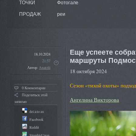
ТОЧКИ
Фотогале
ПРОДАЖ
реи
Еще успеете собра
18.10.2024
маршруты Подмос
21:57
Автор:
Anatolii
18 октября 2024
Сезон «тихой охоты» подходит к 
0 Комментарии
Поделиться этой
Ангелина Викторова
записью
del.icio.us
Facebook
Reddit
StumbleUpon