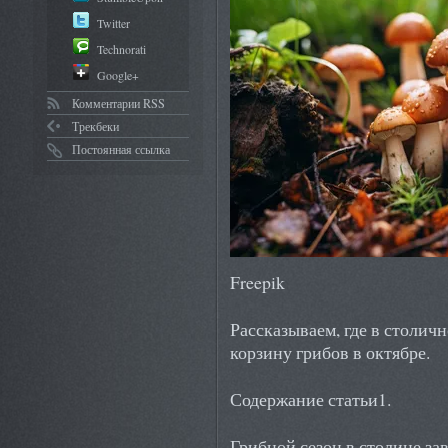
Twitter
Technorati
Google+
Комментарии RSS
Трекбеки
Постоянная ссылка
Freepik
Рассказываем, где в столич
корзину грибов в октябре.
Содержание статьи1.
Грибной сезон в столице за