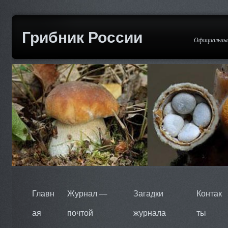
Грибник России
Официальный
Главн
Журнал —
Загадки
Контак
ая
почтой
журнала
ты