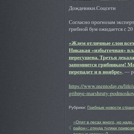
Дождевики.Соцсети
Согласно прогнозам экспер
грибной бум ожидается с 20
«Ждем отличные слои всех
Никакая «избыточная» вл
пересушена. Третья декада
запомнится грибникам! Мо
перепадет и в ноябре»
, — 
https://www.mentoday.ru/life/
gribnye-marshruty-podmoskov
Рубрики:
Грибные новости стран
«Опят в лесах много, но надо 
район»: откуда туляки привозя
полные корзины?