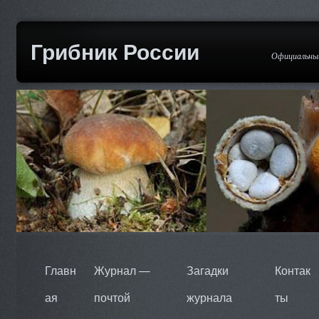
Грибник России
Официальный
Главн
Журнал —
Загадки
Контак
ая
почтой
журнала
ты