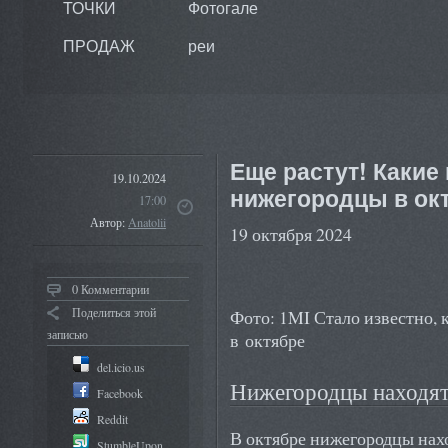
ТОЧКИ
Фотогале
ПРОДАЖ
реи
Еще растут! Какие
19.10.2024
нижегородцы в ок
17:00
Автор:
Anatolii
19 октября 2024
0 Комментарии
Поделиться этой
Фото: 1MI Стало известно, 
записью
в октябре
del.icio.us
Нижегородцы находят
Facebook
Reddit
В октябре нижегородцы нахо
StumbleUpon