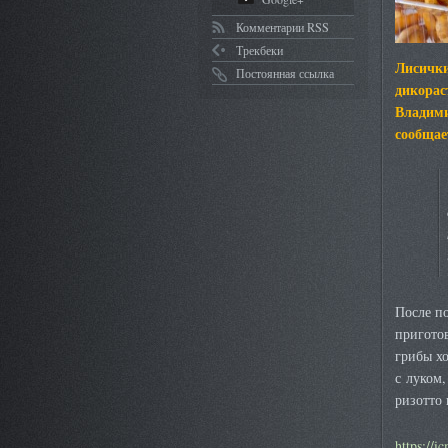
Комментарии RSS
Трекбеки
Лисички
Постоянная ссылка
дикорас
Владими
сообщае
После по
приготов
грибы х
с луком,
ризотто 
https://i