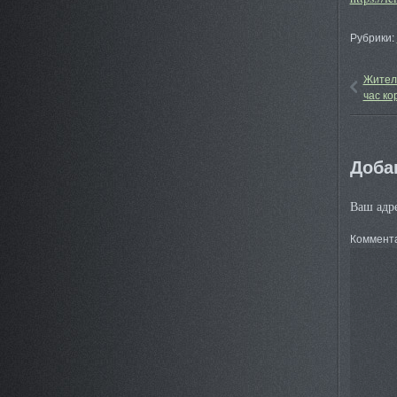
Рубрики:
Жители
час ко
Доба
Ваш адре
Коммент