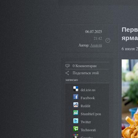
Перв
06.07.2025
ярма
21:42
Автор:
Anatolii
6 июля 
0 Комментарии
Поделиться этой
записью
del.icio.us
Facebook
Reddit
StumbleUpon
Twitter
Technorati
Google+