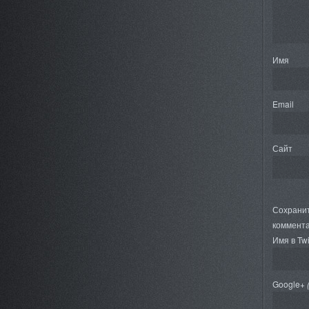
Имя
Email
Сайт
Сохранит
коммента
Имя в Twi
Google+