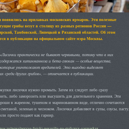
 появились на прилавках московских ярмарок. Эти полезные
тущие грибы везут в столицу из разных регионов России —
рской, Тамбовской, Липецкой и Рязанской областей. Об этом
тся в публикации на официальном сайте мэра Москвы.
«Лисички практически не бывают червивыми, потому что в них
содержатся хитинманноза и бета-глюкан — особые вещества,
которые уничтожают вредителей. Это выгодно выделяет
их среди других грибов», — отмечается в публикации.
купки лисички нужно промыть. Затем их следует либо сразу
ить, либо заморозить или высушить для длительного хранения. Эти
ороши в жареном, тушеном и маринованном виде, отлично сочетаются
 сметаной, зеленью и чесноком. Лисички добавляют в супы, соусы, пасту
или просто подают как гарнир.
cmos.ru/news/pervye-lisicki-poyavilis-na-stolicnyx-yarmarkax