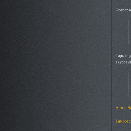
Фотогра
Саркосци
вкусовым
Автор:В
Тамбовск