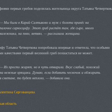
фиями первых грибов поделилась жительница округа Татьяна Четвертков
— Мы были в Карай-Салтыково и муж с болота принёс на
палочке саркосцифу. Этот гриб растёт там, где сыро, много
валежника, на пнях, ветвях, — рассказала женщина.
фу Татьяна Четверткова попробовала впервые и отметила, что особыми
и качествами первый весенний гриб похвастаться не может.
— Их просто жарят, но я чуть отварила. Вкус слабый, похожий
на нежные хрящики. Думаю, если добавить чесночок и обжарить
в сметане, то будет неплохо, — добавила она.
алентина Сергованцева
ая область