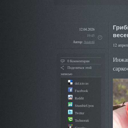
Гриб
12.04.2026
весе
19:45
Автор:
Anatolii
12 апрел
Инжав
0 Комментарии
сарко
Поделиться этой
записью
del.icio.us
Facebook
Reddit
StumbleUpon
Twitter
Technorati
Google+