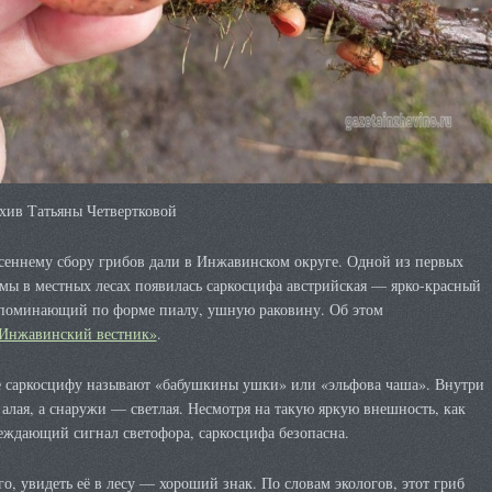
хив Татьяны Четвертковой
есеннему сбору грибов дали в Инжавинском округе. Одной из первых
мы в местных лесах появилась саркосцифа австрийская — ярко-красный
апоминающий по форме пиалу, ушную раковину. Об этом
Инжавинский вестник»
.
е саркосцифу называют «бабушкины ушки» или «эльфова чаша». Внутри
 алая, а снаружи — светлая. Несмотря на такую яркую внешность, как
еждающий сигнал светофора, саркосцифа безопасна.
го, увидеть её в лесу — хороший знак. По словам экологов, этот гриб