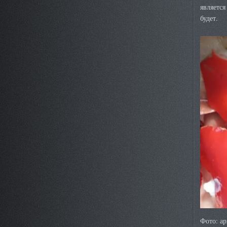
является
будет.
Фото: ар