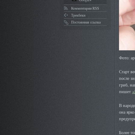
Комментарии RSS
Трекбеки
Постоянная ссылка
Фото: ар
Старт в
после зи
гриб, н
пишет
«
В народ
она ярко
предупр
Более то