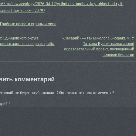
op68.ru/news/ecology/2026-04-12/gribniki-v-tambovskoy-oblasti-otkryli-
-sezon-tihoy-ohoty-323797
Грибные новости страны и мира
х Одинцовского округа
«Лесарий» — так миколог с биофака МГУ
сковья замечены первые грибы
Татьяна Буевич назвала свой
образовательный проект, посвящённый
полевой биологии
вить комментарий
*
с email не будет опубликован.
Обязательные поля помечены
арий
*