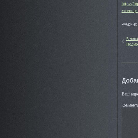
https://t
vesenniy
Рубрики:
В леса
Подмо
Доба
Ваш адре
Коммент