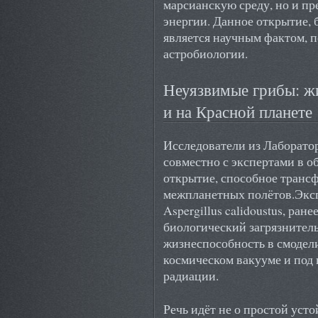
марсианскую среду, но и п
энергии. Данное открытие, 
является научным фактом,
астробиологии.
Неуязвимые грибы: ж
и на Красной планете
Исследователи из Лаборат
совместно с экспертами в 
открытие, способное тран
межпланетных полётов.Экс
Aspergillus calidoustus, ра
биологический загрязнитель
жизнеспособность в смодел
космическом вакууме и под 
радиации.
Речь идёт не о простой уст