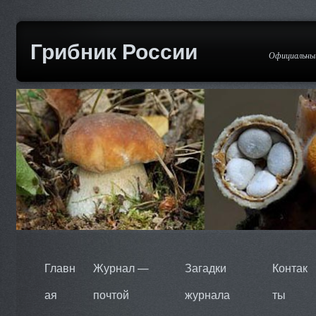
Грибник России
Официальный
Главн
Журнал —
Загадки
Контак
ая
почтой
журнала
ты