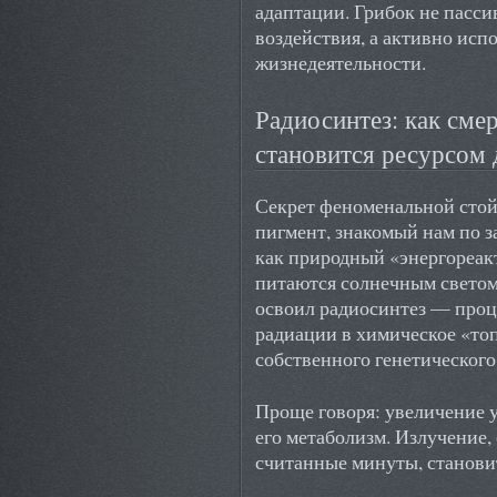
адаптации. Грибок не пасси
воздействия, а активно исп
жизнедеятельности.
Радиосинтез: как сме
становится ресурсом 
Секрет феноменальной стойк
пигмент, знакомый нам по з
как природный «энергореакт
питаются солнечным светом ч
освоил радиосинтез — про
радиации в химическое «то
собственного генетического 
Проще говоря: увеличение 
его метаболизм. Излучение, 
считанные минуты, станови