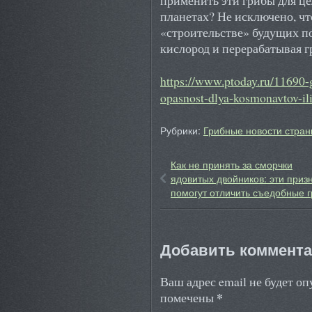
планетах? Не исключено, чт
«строительстве» будущих п
кислород и перерабатывая г
https://www.ptoday.ru/11690-
opasnost-dlya-kosmonavtov-il
Рубрики:
Грибные новости стран
Как не принять за сморчки
ядовитых двойников: эти приз
помогут отличить съедобные 
Добавить коммент
Ваш адрес email не будет о
*
помечены