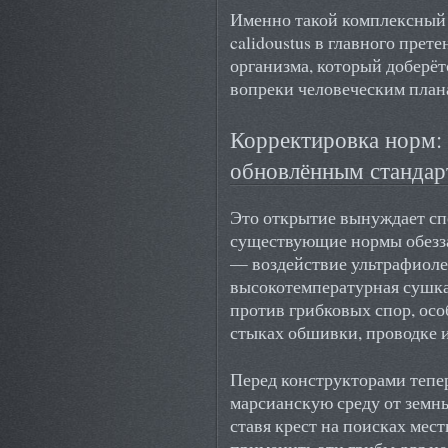
Именно такой комплексный 
calidoustus в главного прет
организма, который доберёт
вопреки человеческим план
Корректировка норм: 
обновлённым стандар
Это открытие вынуждает с
существующие нормы обезз
— воздействие ультрафиоле
высокотемпературная сушка
против грибковых спор, осо
стыках обшивки, проводке 
Перед конструкторами тепер
марсианскую среду от земны
ставя крест на поисках мес
применить эти грибы для ц