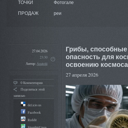
ТОЧКИ
Фотогале
ПРОДАЖ
реи
Грибы, способные
27.04.2026
опасность для кос
23:30
освоению космос
Автор:
Anatolii
27 апреля 2026
0 Комментарии
Поделиться этой
записью
del.icio.us
Facebook
Reddit
StumbleUpon