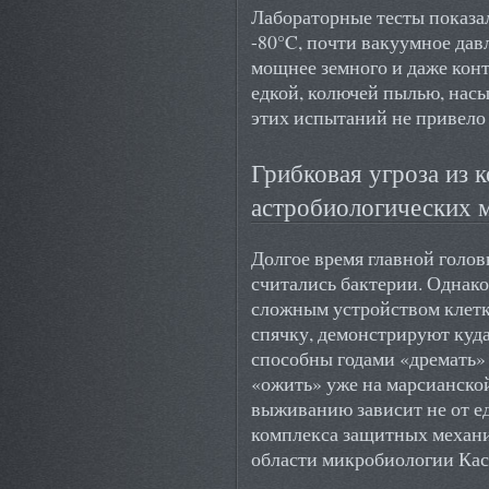
Лабораторные тесты показал
-80°C, почти вакуумное дав
мощнее земного и даже кон
едкой, колючей пылью, нас
этих испытаний не привело
Грибковая угроза из к
астробиологических 
Долгое время главной голо
считались бактерии. Однако
сложным устройством клетк
спячку, демонстрируют куд
способны годами «дремать» 
«ожить» уже на марсианско
выживанию зависит не от ед
комплекса защитных механи
области микробиологии Кас