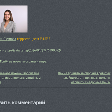
ия Якупова
корреспондент E1.RU
ww.e1.ru/text/spring/2026/04/27/76390072/
Грибные новости страны и мира
альмара похож»: ярославцы
Как не принять за сморчки ядовитых
стались апрельским грибным
двойников: эти признаки помогут
м
отличить съедобные грибы
вить комментарий