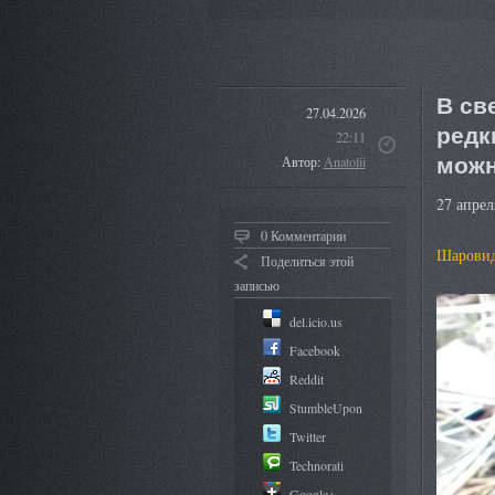
В св
27.04.2026
редк
22:11
можн
Автор:
Anatolii
27 апрел
0 Комментарии
Шаровид
Поделиться этой
записью
del.icio.us
Facebook
Reddit
StumbleUpon
Twitter
Technorati
Google+