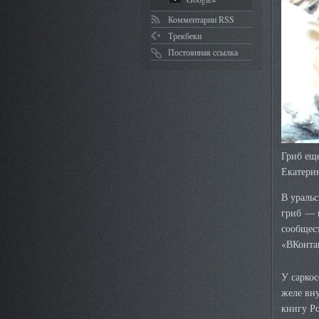
Комментарии RSS
Трекбеки
Постоянная ссылка
Гриб ещ
Екатерин
В уральс
гриб — 
сообщес
«ВКонта
У сарко
желе вну
книгу Ро