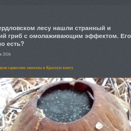
ердловском лесу нашли странный и
ий гриб с омолаживающим эффектом. Его
о есть?
я 2026
ная саркосома занесена в Красную книгу