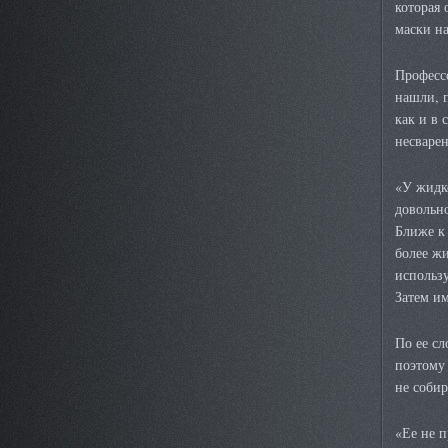
которая 
маски на
Професс
нашли, п
как и в 
несварен
«У жидко
довольно
Ближе к 
более жи
использу
Затем им
По ее сл
поэтому 
не собир
«Ее не п