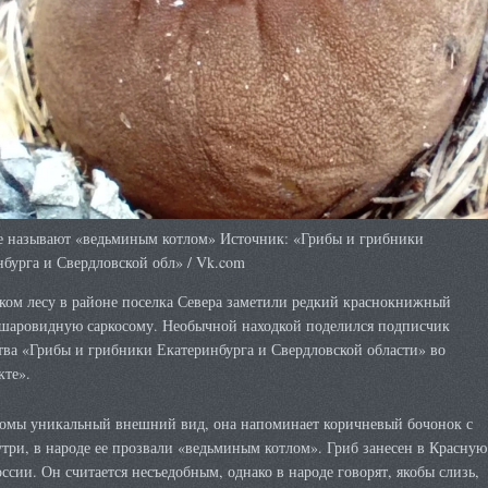
е называют «ведьминым котлом» Источник: «Грибы и грибники
бурга и Свердловской обл» / Vk.com
ком лесу в районе поселка Севера заметили редкий краснокнижный
шаровидную саркосому. Необычной находкой поделился подписчик
тва «Грибы и грибники Екатеринбурга и Свердловской области» во
кте».
сомы уникальный внешний вид, она напоминает коричневый бочонок с
три, в народе ее прозвали «ведьминым котлом». Гриб занесен в Красную
ссии. Он считается несъедобным, однако в народе говорят, якобы слизь,