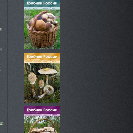
е
и
,
ие