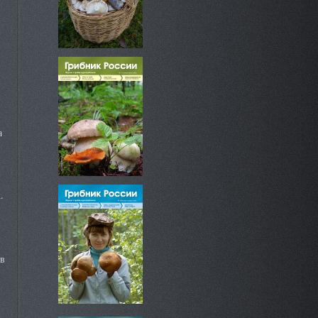
а
.
ев