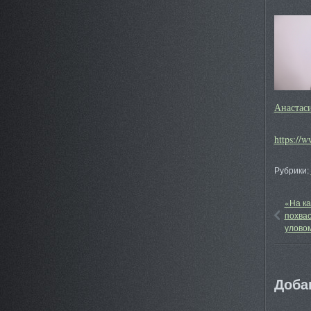
Анастас
https://w
Рубрики:
«На к
похва
улово
Доба