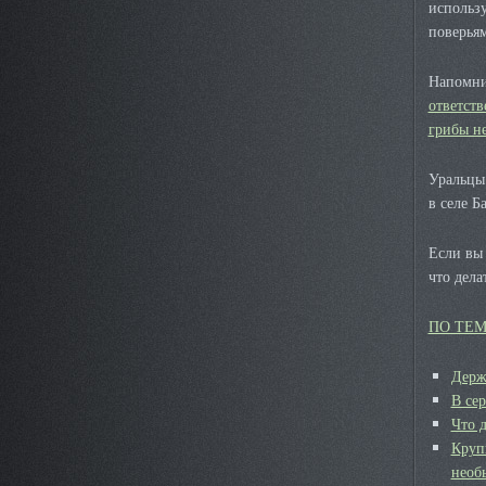
использу
поверья
Напомни
ответств
грибы не
Уральцы
в селе Б
Если вы 
что дел
ПО ТЕ
Держи
В сер
Что 
Круп
необ