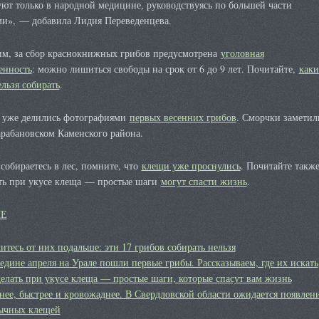
ют только в народной медицине, руководствуясь по большей части
ми», — добавила Лидия Переведенцева.
м, за сбор краснокнижных грибов предусмотрена
уголовная
енность
: можно лишиться свободы на срок от 6 до 9 лет. Почитайте,
каки
льзя собирать
.
 уже делились фотографиями
первых весенних грибов
. Сморчки заметил
арабановском Каменского района.
собираетесь в лес, помните, что
клещи уже проснулись
. Почитайте также
ать при укусе клеща — простые шаги
могут спасти жизнь
.
МЕ
тесь от них подальше: эти 17 грибов собирать нельзя
едине апреля на Урале пошли первые грибы. Рассказываем, где их искать
делать при укусе клеща — простые шаги, которые спасут вам жизнь
нее, быстрее и кровожаднее. В Свердловской области ожидается появлен
ычных клещей