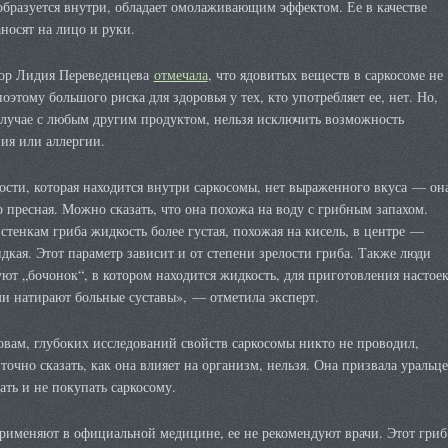
образуется внутри, обладает омолаживающим эффектом. Ее в качестве
носят на лицо и руки.
ор Лидия Переведенцева
отмечала
, что ядовитых веществ в саркосоме не
оэтому большого риска для здоровья у тех, кто употребляет ее, нет. Но,
случае с любым другим продуктом, нельзя исключить возможность
ия или аллергии.
сти, которая находится внутри саркосомы, нет выраженного вкуса — он
 пресная. Можно сказать, что она похожа на воду с грибным запахом.
стенкам гриба жидкость более густая, похожая на кисель, в центре —
дкая. Этот параметр зависит и от степени зрелости гриба. Также люди
ют „бочонок“, в котором находится жидкость, для приготовления настоек
и натирают больные суставы», — отметила эксперт.
овам, глубоких исследований свойств саркосомы никто не проводил,
точно сказать, как она влияет на организм, нельзя. Она призвала уральц
ать и не покупать саркосому.
рименяют в официальной медицине, ее не рекомендуют врачи. Этот гриб