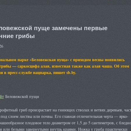
ловежской пуще замечены первые
нние грибы
26
нальном парке «Беловежская пуща» с приходом весны появились
грибы — саркосцифа алая, известная также как алая чаша. Об этом
и в пресс-службе нацпарка, пишет sb.by.
йт
Беловежской пущи
рофитный гриб произрастает на гниющих стволах и ветвях деревьев, час
под слоем листвы или почвы. Его главная отличительная черта — ярко-
чашеобразное плодовое тело диаметром от 1,5 до 5 сантиметров, с бледно
и или белыми завернутыми внутрь краями. Ножка у гриба практически