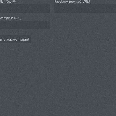
tter
(без @)
Facebook
(полный URL)
(complete URL)