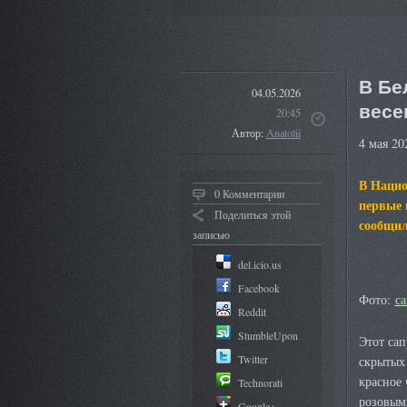
В Бе
04.05.2026
весе
20:45
Автор:
Anatolii
4 мая 20
В Нацио
0 Комментарии
первые 
Поделиться этой
сообщил
записью
del.icio.us
Facebook
Фото:
са
Reddit
StumbleUpon
Этот сап
Twitter
скрытых 
красное 
Technorati
розовым
Google+