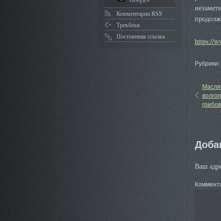
незаметн
Комментарии RSS
продолжа
Трекбеки
Постоянная ссылка
https://w
Рубрики:
Маслят
волгог
грибов
Доба
Ваш адре
Коммент