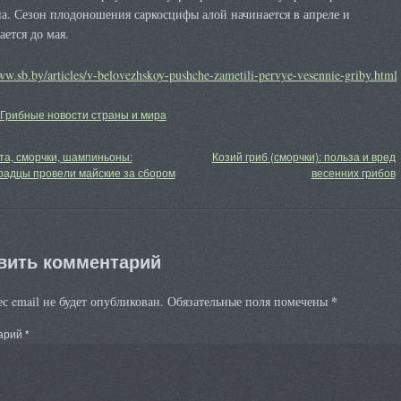
а. Сезон плодоношения саркосцифы алой начинается в апреле и
ется до мая.
ww.sb.by/articles/v-belovezhskoy-pushche-zametili-pervye-vesennie-griby.html
Грибные новости страны и мира
а, сморчки, шампиньоны:
Козий гриб (сморчки): польза и вред
радцы провели майские за сбором
весенних грибов
вить комментарий
*
с email не будет опубликован.
Обязательные поля помечены
арий
*