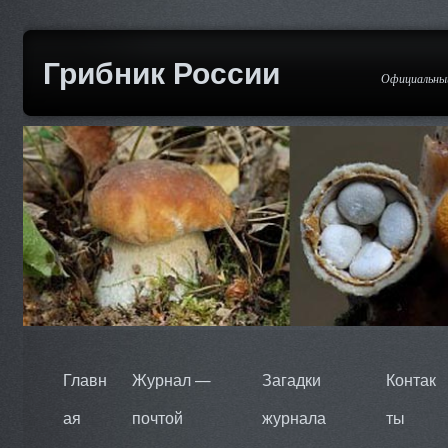
Грибник России
Официальный
Главн
Журнал —
Загадки
Контак
ая
почтой
журнала
ты