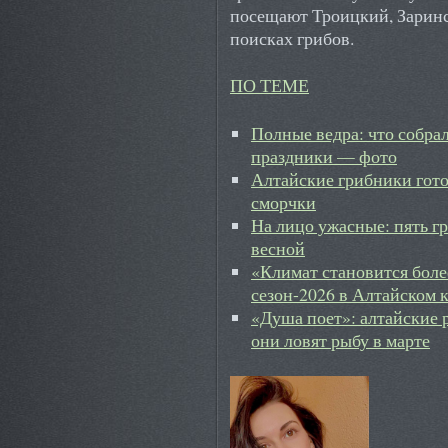
посещают Троицкий, Зарин
поисках грибов.
ПО ТЕМЕ
Полные ведра: что собра
праздники — фото
Алтайские грибники гото
сморчки
На лицо ужасные: пять гр
весной
«Климат становится боле
сезон-2026 в Алтайском 
«Душа поет»: алтайские 
они ловят рыбу в марте