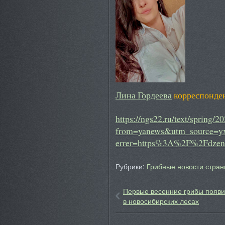
Лина Гордеева
корреспонде
https://ngs22.ru/text/spring/
from=yanews&utm_source=y
errer=https%3A%2F%2Fdzen
Рубрики:
Грибные новости стран
Первые весенние грибы появи
в новосибирских лесах