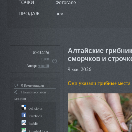
ТОЧКИ
Фотогале
ПРОДАЖ
реи
Алтайские грибни
09.05.2026
сморчков и строчк
10:00
Автор:
Anatolii
9 мая 2026
Они указали грибные места
0 Комментарии
Поделиться этой
записью
del.icio.us
Facebook
Reddit
StumbleUpon