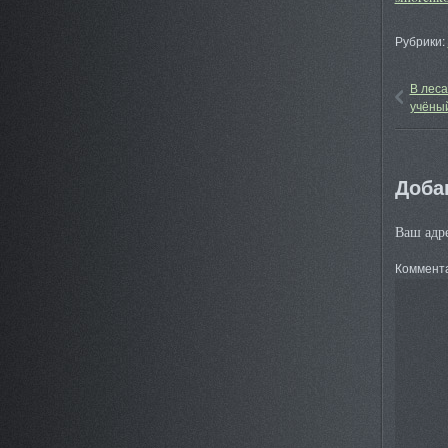
Рубрики:
В леса
учёный
Доба
Ваш адре
Коммент