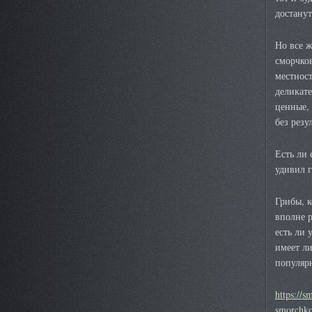
достану
Но все 
сморчко
местност
деликат
ценные, 
без резул
Есть ли 
удивил 
Грибы, к
вполне р
есть ли 
имеет ли
популяр
https://s
smorchko