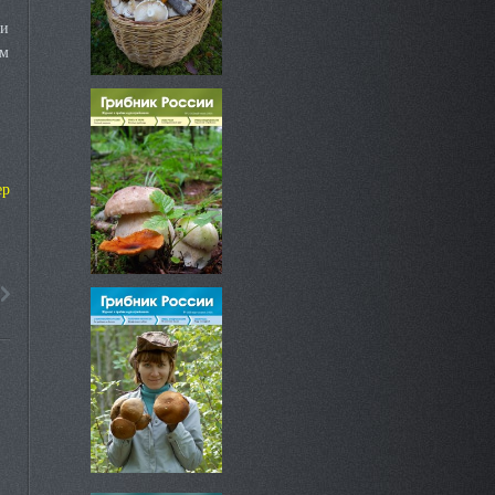
ми
им
ер