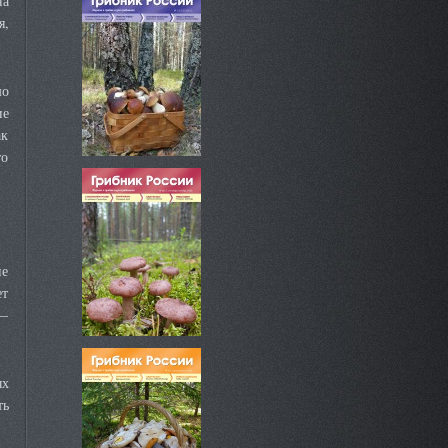
на
я,
шо
ие
ак
то
не
ет
 —
ых
ть