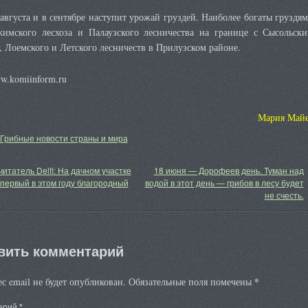
августа и в сентябре наступит урожай груздей. Наиболее богаты груздя
жимского лесхоза и Палаузского лесничества на границе с Сысольск
 Лоемского и Летского лесничеств в Прилузском районе.
ww.komiinform.ru
Мария Май
Грибные новости страны и мира
итатель Delfi: На дачном участке
18 июня — Дорофеев день. Туман над
первый в этом году благородный
водой в этот день — грибов в лесу будет
не счесть.
вить комментарий
*
с email не будет опубликован.
Обязательные поля помечены
арий
*