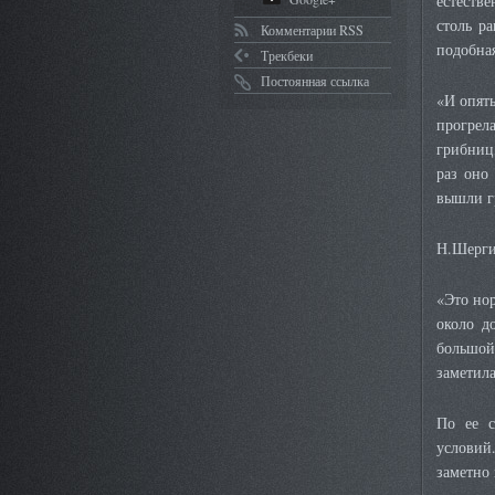
естеств
столь р
Комментарии RSS
подобная
Трекбеки
Постоянная ссылка
«И опят
прогрел
грибниц
раз оно
вышли г
Н.Шерги
«Это нор
около д
большой
заметила
По ее с
условий.
заметно 