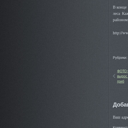
В конце 
леса Ка
районом,
http://w
Рубрики:
ФОТО ч
вырос 
гриб
Доба
Ваш адре
Коммент