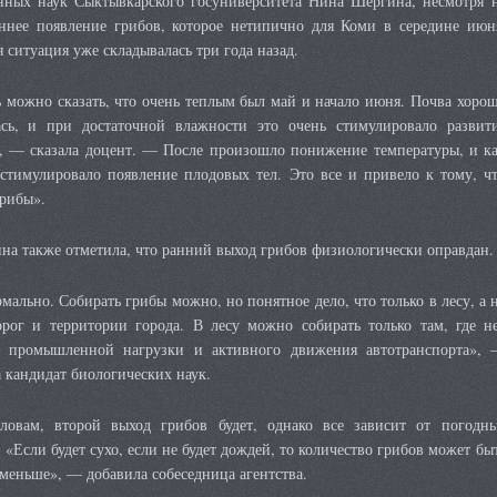
енных наук Сыктывкарского госуниверситета Нина Шергина, несмотря 
аннее появление грибов, которое нетипично для Коми в середине июн
 ситуация уже складывалась три года назад.
ь можно сказать, что очень теплым был май и начало июня. Почва хоро
ась, и при достаточной влажности это очень стимулировало развит
, — сказала доцент. — После произошло понижение температуры, и к
 стимулировало появление плодовых тел. Это все и привело к тому, ч
рибы».
на также отметила, что ранний выход грибов физиологически оправдан.
мально. Собирать грибы можно, но понятное дело, что только в лесу, а 
орог и территории города. В лесу можно собирать только там, где н
 промышленной нагрузки и активного движения автотранспорта»,
 кандидат биологических наук.
ловам, второй выход грибов будет, однако все зависит от погодн
 «Если будет сухо, если не будет дождей, то количество грибов может бы
меньше», — добавила собеседница агентства.