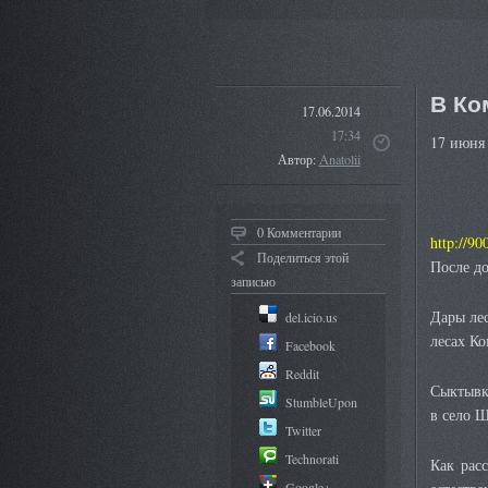
В Ко
17.06.2014
17:34
17 июня
Автор:
Anatolii
0 Комментарии
http://90
Поделиться этой
После д
записью
Дары ле
del.icio.us
лесах К
Facebook
Reddit
Сыктывк
StumbleUpon
в село 
Twitter
Technorati
Как рас
Google+