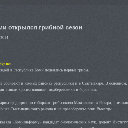
ми открылся грибной сезон
 2014
0igr.net
ождей в Республике Коми появились первые грибы.
са собирают в южных районах республики и в Сыктывкаре. В основном,
оми вышли красноголовики, подберезовики и боровики.
арцы традиционно собирают грибы около Максаковки и Ягкара, выезжа
Шошка Сыктывдинского района и на правобережье реки Вычегды.
сказала «Комиинформу» кандидат биологических наук, доцент Институ