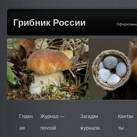
Грибник России
Официальный
Главн
Журнал —
Загадки
Контак
ая
почтой
журнала
ты