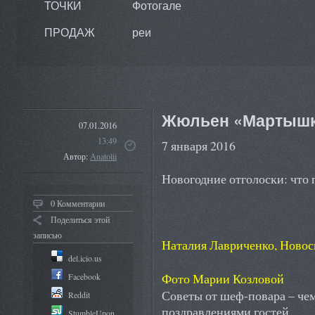
ТОЧКИ
Фотогале
ПРОДАЖ
реи
Жюльен «Мартышк
07.01.2016
13:49
7 января 2016
Автор:
Anatolii
Новогодние отголоски: что 
0 Комментарии
Поделиться этой
записью
Наталия Лавриченко
,
Новос
del.icio.us
Фото Марии Козловой
Facebook
Советы от шеф-повара – че
Reddit
поздравлениями гостей.
StumbleUpon