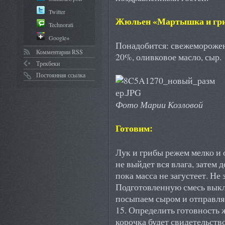
Twitter
Жюльен «Мартышка и гр
Technorati
Google+
Понадобится: свежеморожен
Комментарии RSS
20%, оливковое масло, сыр.
Трекбеки
Постоянная ссылка
Фото Марии Козловой
Готовим:
Лук и грибы режем мелко и 
не выйдет вся влага, затем 
пока масса не загустеет. Не
Подготовленную смесь выкл
посыпаем сыром и отправляе
15. Определить готовность 
корочка будет свидетельств