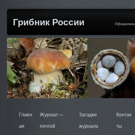
Грибник России
Официальный
Главн
Журнал —
Загадки
Контак
ая
почтой
журнала
ты