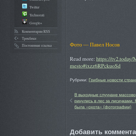
Twitter
Technorati
Google+
Комментарии RSS
Трекбеки
Фото — Павел Носов
Постоянная ссылка
Read more:
https://tv2.today
mesto#ixzz6RPckuoSd
Рубрики:
Грибные новости стран
В выходные случчане массово
ринулись в лес за лисичками. 
была «охота» (фотографии)
Добавить коммент