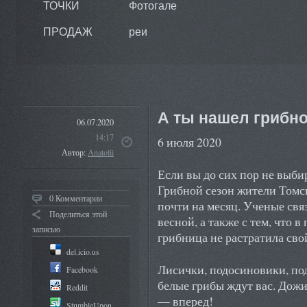
ТОЧКИ
Фотогале
ПРОДАЖ
реи
А ты нашел грибн
06.07.2020
14:17
6 июля 2020
Автор:
Anatolii
Если вы до сих пор не выбир
Грибной сезон жители Томс
0 Комментарии
почти на месяц. Ученые свя
Поделиться этой
весной, а также с тем, что 
записью
грибница не растратила сво
del.icio.us
Лисички, подосиновики, под
Facebook
белые грибы ждут вас. Дожи
Reddit
— вперед!
StumbleUpon