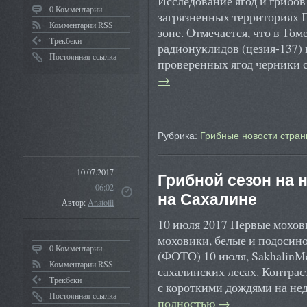
Исследование ягод и грибов
0 Комментарии
загрязненных территориях Го
Комментарии RSS
зоне. Отмечается, что в Го
Трекбеки
радионуклидов (цезия-137) 
Постоянная ссылка
проверенных ягод черники
→
Рубрика:
Грибные новости стран
10.07.2017
Грибной сезон на 
06:02
на Сахалине
Автор:
Anatolii
10 июля 2017 Первые мохо
моховики, белые и подосин
0 Комментарии
(ФОТО) 10 июля, SakhalinM
Комментарии RSS
сахалинских лесах. Контрас
Трекбеки
с короткими дождями на н
Постоянная ссылка
полностью
→