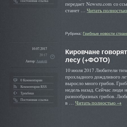
Постоянная ссылка
передает Newsru.com со ссы
станет …
Читать полность
Рубрика:
Грибные новости стран
10.07.2017
Кировчане говорят
20:17
лесу (+ФОТО)
Автор:
Anatolii
10 июля 2017 Любители тих
прохладного дождливого лет
0 Комментарии
выросло много грибов. Гри
Комментарии RSS
недель назад. Сейчас люди 
Трекбеки
разнообразных грибов. Люби
Постоянная ссылка
в …
Читать полностью
→