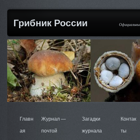
Грибник России
Официальный
Главн
Журнал —
Загадки
Контак
ая
почтой
журнала
ты