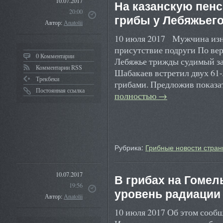
10.07.2017
На казанскую пен
20:00
грибы у Лебяжьего
Автор:
Anatolii
10 июля 2017 Мужчина изна
присутствие подруги По верс
0 Комментарии
Лебяжье трижды судимый за
Комментарии RSS
Шабакаев встретил двух 61-
Трекбеки
грибами. Предложив показа
Постоянная ссылка
полностью
→
Рубрика:
Грибные новости стран
10.07.2017
В грибах на Гоме
19:56
уровень радиации
Автор:
Anatolii
10 июля 2017 Об этом сооб