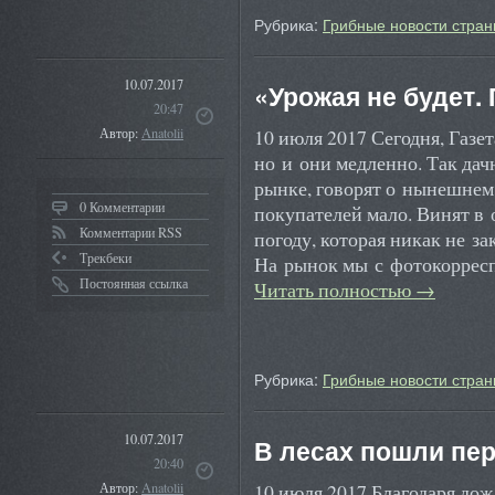
Рубрика:
Грибные новости стран
10.07.2017
«Урожая не будет.
20:47
10 июля 2017 Сегодня, Газет
Автор:
Anatolii
но и они медленно. Так дач
рынке, говорят о нынешнем 
0 Комментарии
покупателей мало. Винят в
Комментарии RSS
погоду, которая никак не з
Трекбеки
На рынок мы с фотокоррес
Постоянная ссылка
Читать полностью
→
Рубрика:
Грибные новости стран
10.07.2017
В лесах пошли пе
20:40
10 июля 2017 Благодаря до
Автор:
Anatolii