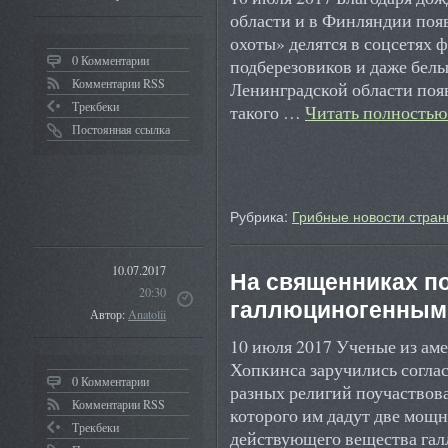
области и в Финляндии поя
охоты» делятся в соцсетях 
0 Комментарии
подберезовиков и даже белы
Комментарии RSS
Ленинградской области поя
Трекбеки
такого …
Читать полность
Постоянная ссылка
Рубрика:
Грибные новости стран
10.07.2017
На священниках по
20:30
галлюциногенным
Автор:
Anatolii
10 июля 2017 Ученые из ам
Хопкинса заручились соглас
0 Комментарии
разных религий поучаствова
Комментарии RSS
которого им дадут две мощ
Трекбеки
действующего вещества га