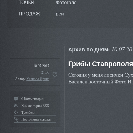
ТОЧКИ
Фотогале
ПРОДАЖ
реи
10.07.20
Архив по дням:
Грибы Ставрополя
10.07.2017
21:00
Сегодня у меня лисички Су
Автор:
Уханова Ирина
Василёк восточный Фото И.
0 Комментарии
Комментарии RSS
Трекбеки
Постоянная ссылка