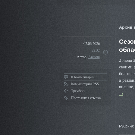
Архив 
Сезо
02.06.2026
обла
22:32
Автор:
Anatolii
2 июня 2
своими 
больше к
0 Комментарии
а реальн
Комментарии RSS
внешне,
Трекбеки
→
Постоянная ссылка
Рубрика: