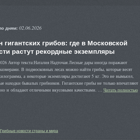
02.06.2026
по дням:
н гигантских грибов: где в Московской
сти растут рекордные экземпляры
026 Автор текста:Наталия Надточая Лесные дары иногда поражают
размерами. В подмосковных лесах можно найти грибы, которые весят
илограмма, а некоторые экземпляры достигают 5 кг. Это не вымысел,
ые находки бывалых грибников. Гигантские грибы не только впечатляют
 но и обладают отличными вкусовыми качествами. …
Читать полностью
Грибные новости страны и мира