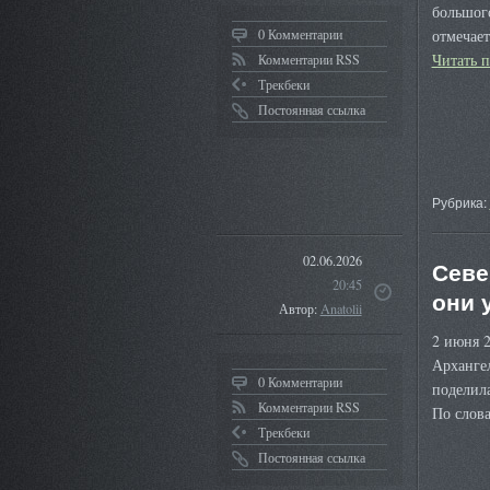
большог
0 Комментарии
отмечает
Читать 
Комментарии RSS
Трекбеки
Постоянная ссылка
Рубрика:
02.06.2026
Севе
20:45
они 
Автор:
Anatolii
2 июня 2
Архангел
0 Комментарии
поделила
Комментарии RSS
По слов
Трекбеки
Постоянная ссылка