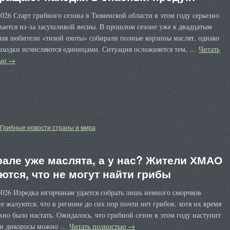
026 Старт грибного сезона в Тюменской области в этом году серьезно
ается из-за засушливой весны. В прошлом сезоне уже к двадцатым
ая любители «тихой охоты» собирали полные корзины маслят, однако
находки исчисляются единицами. Ситуация осложняется тем, …
Читать
тью
→
Грибные новости страны и мира
рале уже маслята, а у нас? Жители ХМАО
ются, что не могут найти грибы
026 Изредка югорчанам удается собрать лишь немного сморчков
 жалуются, что в регионе до сих пор почти нет грибов, хотя их время
но было настать. Ожидалось, что грибной сезон в этом году наступит
 и дикоросы можно …
Читать полностью
→