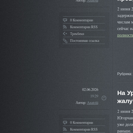
Автор:
Anatolii
2 июня 2
задержив
0 Комментарии
числам м
Комментарии RSS
сейчас 
Трекбеки
полнос
Постоянная ссылка
Рубрика:
02.06.2026
На У
19:29
жалу
Автор:
Anatolii
2 июня 2
Югорчане
0 Комментарии
уже долж
Комментарии RSS
раньше,