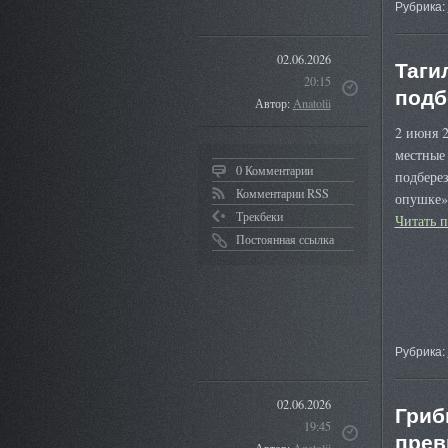
Рубрика:
02.06.2026
Таги
20:15
подб
Автор:
Anatolii
2 июня 
местные 
0 Комментарии
подберез
Комментарии RSS
опушке»:
Трекбеки
Читать 
Постоянная ссылка
Рубрика:
02.06.2026
Гриб
19:45
прев