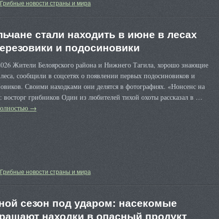
Грибные новости страны и мира
льчане стали находить в июне в лесах
ерезовики и подосиновики
2026 Жители Белоярского района и Нижнего Тагила, хорошо знающие
леса, сообщили в соцсетях о появлении первых подосиновиков и
овиков. Своими находками они делятся в фотографиях. «Нонсенс на
 восторг грибников Один из любителей тихой охоты рассказал в …
полностью
→
Грибные новости страны и мира
ной сезон под ударом: насекомые
ращают находки в опасный продукт