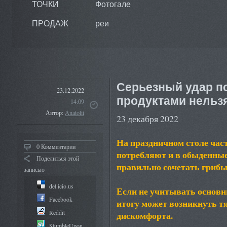
ТОЧКИ
Фотогале
ПРОДАЖ
реи
Серьезный удар по
23.12.2022
продуктами нельзя
14:09
Автор:
Anatolii
23 декабря 2022
На праздничном столе час
0 Комментарии
потребляют и в обыденные 
Поделиться этой
правильно сочетать гриб
записью
del.icio.us
Если не учитывать основн
Facebook
итогу может возникнуть т
Reddit
дискомфорта.
StumbleUpon