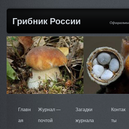
Грибник России
Официальный
Главн
Журнал —
Загадки
Контак
ая
почтой
журнала
ты