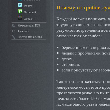
Почему от грибов лу
Twitter
Technorati
Каждый должен понимать, чт
Google+
трудно усваивается организ
Комментарии RSS
разумном потреблении всег
Трекбеки
отказываться от грибов:
Постоянная ссылка
беременным и в период л
людям с проблемами поче
детям;
старикам;
если присутствуют забо
Также стоит отказаться от
непереносимости этого про
проявляются редко, но их та
нельзя есть более 150 грам
их чаще одного раза в недел