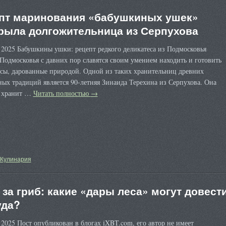
пт маринования «бабушкиных ушек»
рыла долгожительница из Серпухова
 2025 Бабушкины ушки: рецепт редкого деликатеса из Подмосковья
одмосковья с давних пор славятся своим умением находить и готовить
есы, дарованные природой. Одной из таких хранительниц древних
ых традиций является 90-летняя Зинаида Терехина из Серпухова. Она
 хранит …
Читать полностью
→
Кулинария
 за гриб: какие «дары леса» могут довест
уда?
 2025 Пост опубликован в блогах iXBT.com, его автор не имеет