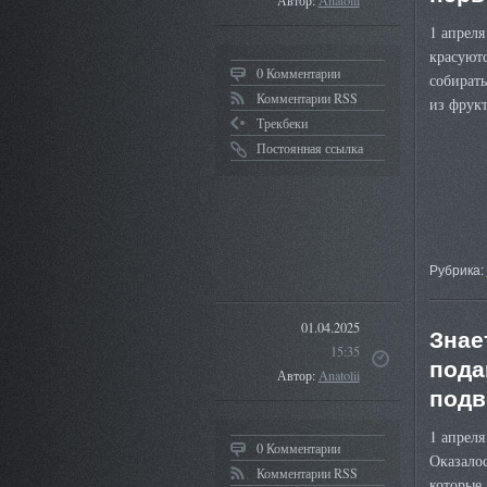
Автор:
Anatolii
1 апреля
красуютс
0 Комментарии
собирать
Комментарии RSS
из фрук
Трекбеки
Постоянная ссылка
Рубрика:
01.04.2025
Знае
15:35
пода
Автор:
Anatolii
подв
1 апрел
0 Комментарии
Оказало
Комментарии RSS
которые