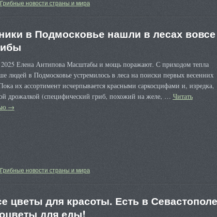
Грибные новости страны и мира
ники в Подмосковье нашли в лесах вовсе
рибы
я 2025 Елена Антипова Масштабы и мощь поражают. С приходом тепла
ше людей в Подмосковье устремилось в леса на поиски первых весенних
Пока их ассортимент исчерпывается красными саркосцифами и, изредка,
ой дрожалкой (специфический гриб, похожий на желе, …
Читать
тью
→
Грибные новости страны и мира
се цветы для красоты. Есть в Севастопол
оцветы для еды!