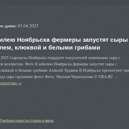
01.04.2025
по дням:
илею Ноябрьска фермеры запустят сыры
елем, клюквой и белыми грибами
я 2025 Сыроделы Ноябрьска порадуют покупателей новинками сыра с
им колоритом. Фото К юбилею Ноябрьска фермеры запустят сыры с
 клюквой и белыми грибами Алексей Худяков В Ноябрьске презентуют тр
ида сыра (архивное фото) Фото: Наталья Чернохатова © URA.RU …
полностью
→
Грибные новости страны и мира