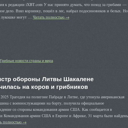
ия к редакции iXBT.com У нас принято думать, что поход за грибами —
ое дело. Взял корзинку, пошёл в лес, набрал подосиновиков и белых. Но
в лукошке могут …
Читать полностью
→
Грибные новости страны и мира
стр обороны Литвы Шакалене
чилась на коров и грибников
 2025 Трагедия на полигоне Пабраде в Литве, где утонула американская
шина с военнослужащими на борту, получила официальное
ждение со стороны командования армии США. Как сообщается в
ии Командования армии США в Европе и Африке, 31 марта были найден
ть полностью
→