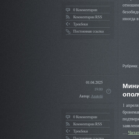
отношен
0 Комментарии
безобидн
Комментарии RSS
иногда 
Трекбеки
Постоянная ссылка
Рубрика:
01.04.2025
Мини
19:00
опол
Автор:
Anatolii
1 апреля
бронема
0 Комментарии
подтвер
Комментарии RSS
заявлен
Трекбеки
…
Чита
Постоянная ссылка