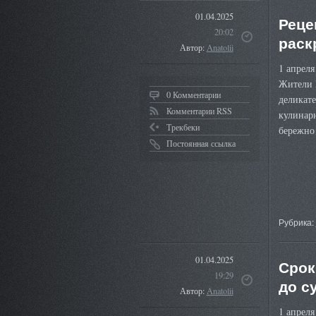
01.04.2025
Реце
20:02
раск
Автор:
Anatolii
1 апреля
Жители П
0 Комментарии
деликат
Комментарии RSS
кулинарн
Трекбеки
бережно
Постоянная ссылка
Рубрика:
01.04.2025
Срок
19:29
до с
Автор:
Anatolii
1 апреля