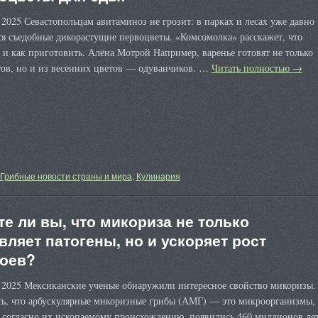
 2025 Севастопольцам авитаминоз не грозит: в парках и лесах уже давно
я съедобные дикорастущие первоцветы. «Комсомолка» расскажет, что
 и как приготовить. Алёна Мотрой Например, варенье готовят не только
тов, но и из весенних цветов — одуванчиков. …
Читать полностью
→
Грибные новости страны и мира
,
Кулинария
те ли вы, что микориза не только
вляет патогены, но и ускоряет рост
оев?
я 2025 Мексиканские ученые обнаружили интересное свойство микоризы.
сь, что арбускулярные микоризные грибы (АМГ) — это микроорганизмы,
, согласно их ископаемому происхождению, появились 460 миллионов ле