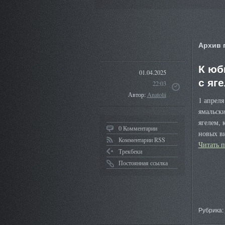
Архив 
К юб
01.04.2025
с яг
22:03
Автор:
Anatolii
1 апрел
ямальск
ягелем,
0 Комментарии
новых в
Комментарии RSS
Читать 
Трекбеки
Постоянная ссылка
Рубрика: