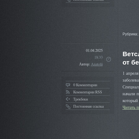
Рубрика:
01.04.2025
Ветс
18:33
от б
Автор:
Anatolii
1 апреля
заболев
0 Комментарии
Специал
Комментарии RSS
начали 
Трекбеки
который
Постоянная ссылка
Читать 