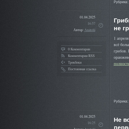
Рубрика:
01.04.2025
Гриб
16:57
не г
Автор:
Anatolii
1 апрел
всё боль
0 Комментарии
грибов. 
Комментарии RSS
оранжев
Трекбеки
полнос
Постоянная ссылка
Рубрика:
01.04.2025
Не в
16:25
перв