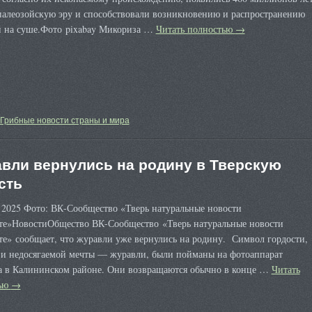
 палеозойскую эру и способствовали возникновению и распространению
й на суше.Фото pixabay Микориза …
Читать полностью
→
Грибные новости страны и мира
вли вернулись на родину в Тверскую
сть
 2025 Фото: ВК-Сообщество «Тверь натуральные новости
те»НовостиОбщество ВК-Сообщество «Тверь натуральные новости
те» сообщает, что журавли уже вернулись на родину. Символ гордости,
 и недосягаемой мечты — журавли, были пойманы на фотоаппарат
а в Калининском районе. Они возвращаются обычно в конце …
Читать
тью
→