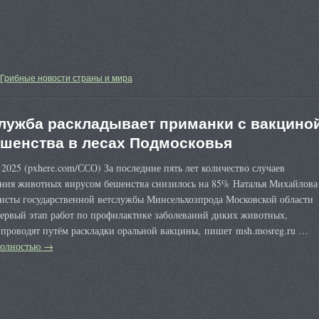
Грибные новости страны и мира
лужба раскладывает приманки с вакцино
ешенства в лесах Подмосковья
 2025 (pxhere.com/ССО) За последние пять лет количество случаев
ания животных вирусом бешенства снизилось на 85% Наталья Михайлова
исты государственной ветслужбы Минсельхозпрода Московской области
первый этап работ по профилактике заболеваний диких животных,
 проводят путём раскладки оральной вакцины, пишет msh.mosreg.ru …
полностью
→