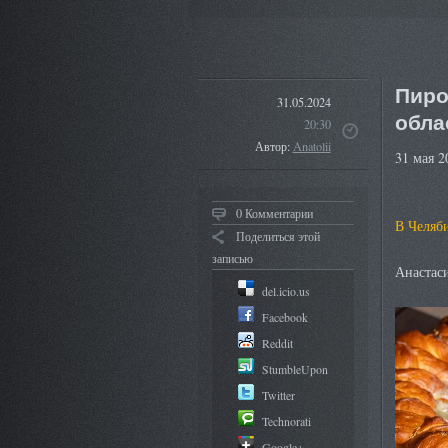
Пиро
31.05.2024
обла
20:30
Автор:
Anatolii
31 мая 2
0 Комментарии
В Челяби
Поделиться этой
записью
Анаста
del.icio.us
Facebook
Reddit
StumbleUpon
Twitter
Technorati
Google+