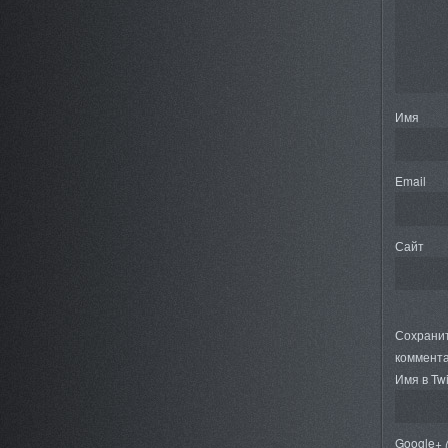
Имя
Email
Сайт
Сохранит
коммента
Имя в Twi
Google+