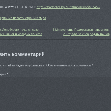
е на WWW.CHEL.KP.RU:
https://www.chel.kp.ru/online/news/5833469/
Грибные новости страны и мира
х Ленобласти начался сезон
В Минэкологии Подмосковья напомнили
вых шишек и молодых побегов
о штрафе за сбор редких грибов
вить комментарий
*
с email не будет опубликован.
Обязательные поля помечены
арий
*