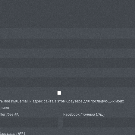
ь моё имя, email и адрес сайта в этом браузере для последующих моих
риев.
tter
(без @)
Facebook
(полный URL)
(complete URL)