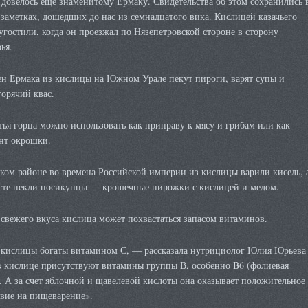
довелось еще знаменитому Ермаку. Свидетельства об этом сохранились 
заметках, дошедших до нас из семнадцатого вика. Кислицей казачьего
угостили, когда он проезжал по Нязепетровской стороне в сторону
ья.
ен Ермака из кислицы на Южном Урале пекут пироги, варят супы и
горячий квас.
ья горца можно использовать как приправу к мясу и грибам или как
нт окрошки.
ком районе во времена Российской империи из кислицы варили кисель, 
усте пекли посикунцы — крошечные пирожки с кислицей и медом.
свежего вкуса кислица может похвастаться запасом витаминов.
 кислицы богаты витамином С, — рассказала нутрициолог Юлия Юрьева
 кислице присутствуют витамины группы В, особенно B6 (фолиевая
. А за счет яблочной и щавелевой кислоты она оказывает положительное
твие на пищеварение».