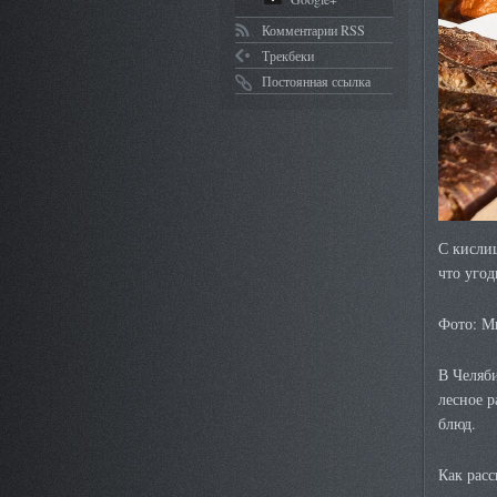
Комментарии RSS
Трекбеки
Постоянная ссылка
С кисли
что угод
Фото: М
В Челяби
лесное р
блюд.
Как расс