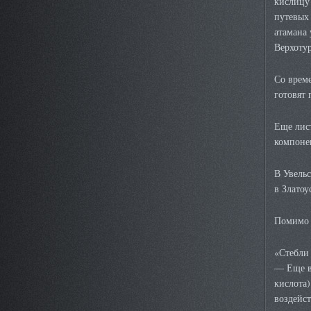
кислицу 
путевых 
атамана 
Верхотур
Со врем
готовят 
Еще лист
компоне
В Увельс
в Злато
Помимо 
«Стебли
— Еще в
кислота)
воздейс