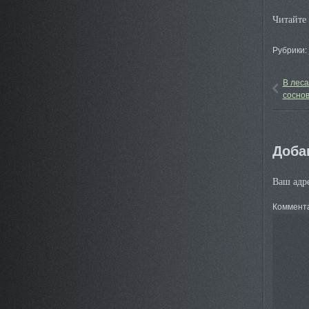
Читайт
Рубрики:
В леса
сосно
Доба
Ваш адре
Коммент