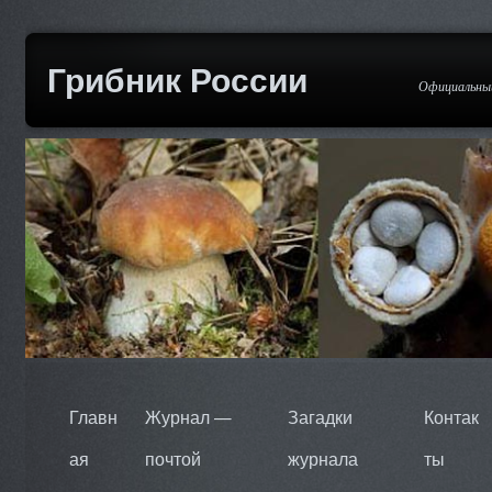
Грибник России
Официальный
Главн
Журнал —
Загадки
Контак
ая
почтой
журнала
ты