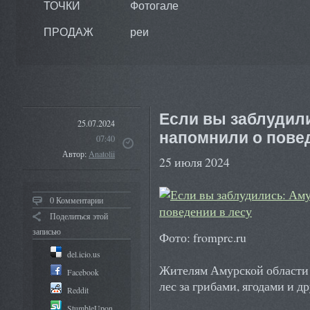
ТОЧКИ
Фотогале
ПРОДАЖ
реи
Если вы заблудил
25.07.2024
напомнили о пове
07:40
Автор:
Anatolii
25 июля 2024
0 Комментарии
Поделиться этой
записью
Фото: fromprc.ru
del.icio.us
Жителям Амурской области 
Facebook
лес за грибами, ягодами и д
Reddit
StumbleUpon