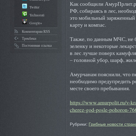
Как сообщили АмурПрлит.р
Twitter
РФ, собираясь в лес, необхо
Technorati
это мобильный заряженный 
Google+
карту и компас.
Комментарии RSS
Также, по данным МЧС, не 
Трекбеки
зеленку и некоторые лекарс
Постоянная ссылка
в лес лучше поверх камуфл
– головной убор, шарф, жил
Амурчанам пояснили, что пе
необходимо предупредить р
месте своего пребывания.
https://www.amurpolit.ru/v-kr
cherez-god-posle-pohoron-76
Рубрики:
Грибные новости стран