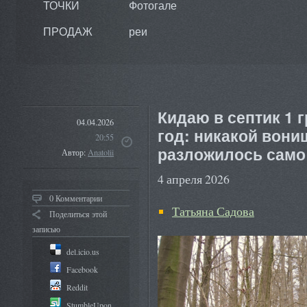
ТОЧКИ
Фотогале
ПРОДАЖ
реи
Кидаю в септик 1 
04.04.2026
год: никакой вонищ
20:55
разложилось само
Автор:
Anatolii
4 апреля 2026
0 Комментарии
Татьяна Садова
Поделиться этой
записью
del.icio.us
Facebook
Reddit
StumbleUpon