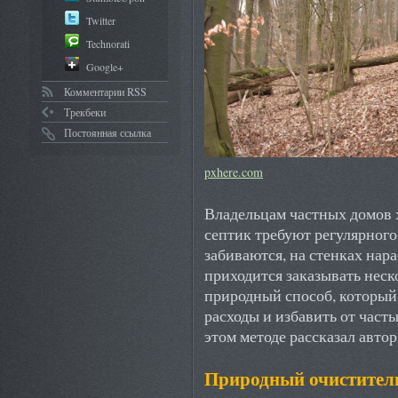
Twitter
Technorati
Google+
Комментарии RSS
Трекбеки
Постоянная ссылка
pxhere.com
Владельцам частных домов 
септик требуют регулярног
забиваются, на стенках нара
приходится заказывать неско
природный способ, который
расходы и избавить от част
этом методе рассказал автор
Природный очиститель