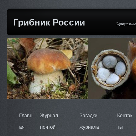
Грибник России
Официальный
Главн
Журнал —
Загадки
Контак
ая
почтой
журнала
ты