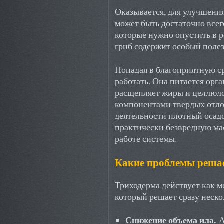
Оказывается, для улучшени
может быть достаточно всег
которые нужно опустить в ре
гриб содержит особый поле
Попадая в благоприятную ср
работать. Она питается ор
расщепляет жиры и целлюло
компонентами твердых отло
деятельности плотный осад
практически безвредную ма
работе системы.
Какие проблемы решае
Триходерма действует как 
который решает сразу неско
Снижение объема ила.
А