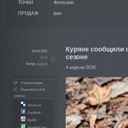
ТОЧКИ
Фотогале
ПРОДАЖ
реи
Куряне сообщили 
04.04.2026
сезоне
20:28
Автор:
Anatolii
4 апреля 2026
0 Комментарии
Поделиться этой
записью
del.icio.us
Facebook
Reddit
StumbleUpon