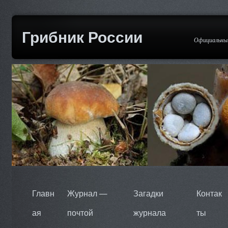
Грибник России
Официальный
Главн
Журнал —
Загадки
Контак
ая
почтой
журнала
ты