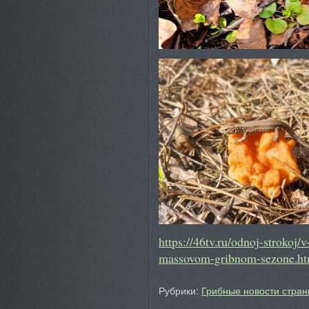
https://46tv.ru/odnoj-strokoj
massovom-gribnom-sezone.ht
Рубрики:
Грибные новости стран