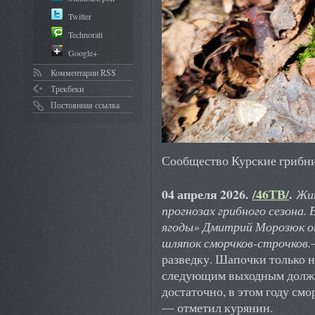
Twitter
Technorati
Google+
Комментарии RSS
Трекбеки
Постоянная ссылка
Сообщество Курские грибни
04 апреля 2026.
/46ТВ/
.
Жит
прогнозах грибного сезона. 
ягоды» Дмитрий Морозюк о
шляпок сморчков-строчков.
разведку. Шапочки только н
следующим выходным должны
достаточно, в этом году см
— отметил курянин.