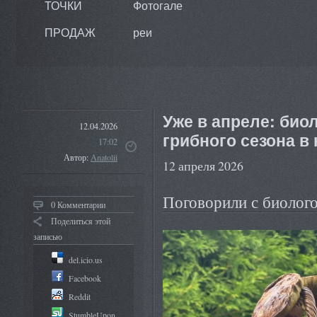
ТОЧКИ
Фотогале
ПРОДАЖ
реи
Уже в апреле: био
12.04.2026
грибного сезона в
17:02
Автор:
Anatolii
12 апреля 2026
Поговорили с биоло
0 Комментарии
Поделиться этой
записью
del.icio.us
Facebook
Reddit
StumbleUpon