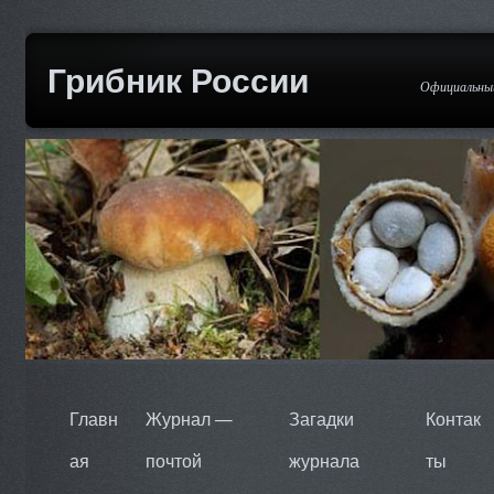
Грибник России
Официальный
Главн
Журнал —
Загадки
Контак
ая
почтой
журнала
ты