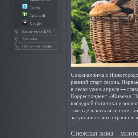
Twitter
Technorati
Google+
Комментарии RSS
Трекбеки
Постоянная ссылка
Снежная зима в Нижегородс
ранний старт сезона. Первы
в лесах уже в апреле — глав
Корреспондент «Живем в Н
кафедрой ботаники и зооло
том, где искать весенние гр
засушливое лето страшнее 
Снежная зима – много