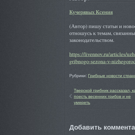
Кучерявых Ксения
(Автор) пишу статьи и ново
отношусь к темам, связанн
законодательством.
https://livennov.ru/articles/u
gribnogo-sezona-v-nizhegorod
Рубрики:
Грибные новости стран
Тверской грибник рассказал, к
поесть весенних грибов и не
умереть
Добавить коммент