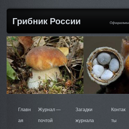
Грибник России
Официальный
Главн
Журнал —
Загадки
Контак
ая
почтой
журнала
ты