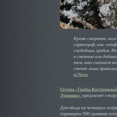
Кроме сморчков, леса
саркосциф, или «эльф
съедобных грибов. И
в сметане или добав
тем, кто считает ве
стоит лишь правиль
к1News
.
Группа «Грибы Костромской
Лукошко»
предлагает след
Для обеда на четверых пот
(примерно 500 граммов гот