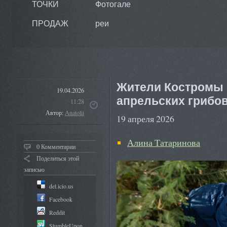
ТОЧКИ
Фотогале
ПРОДАЖ
реи
Жители Костромы 
19.04.2026
апрельских грибо
11:28
Автор:
Anatolii
19 апреля 2026
Алина Татаринова
0 Комментарии
Поделиться этой
записью
del.icio.us
Facebook
Reddit
StumbleUpon