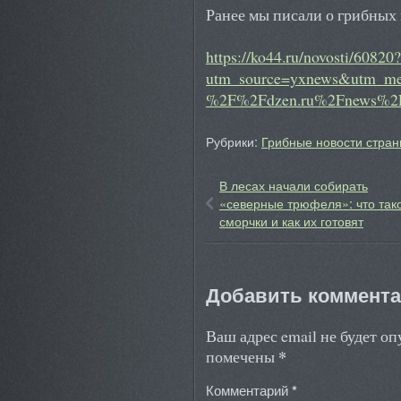
Ранее мы писали о грибных
https://ko44.ru/novosti/60820?
utm_source=yxnews&utm_me
%2F%2Fdzen.ru%2Fnews%2F
Рубрики:
Грибные новости стран
В лесах начали собирать
«северные трюфеля»: что так
сморчки и как их готовят
Добавить коммент
Ваш адрес email не будет о
*
помечены
Комментарий
*