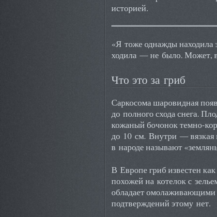
историей.
«Я тоже однажды находила э
ходила — не было. Может, в
Что это за гриб
Саркосома шаровидная появ
до полного схода снега. Пл
кожаный бочонок темно-кор
до 10 см. Внутри — вязкая 
в народе называют «землян
В Европе гриб известен как
похожей на котелок с зелье
обладает омолаживающими 
подтверждений этому нет.