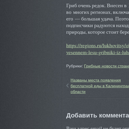
Гриб очень редок. Внесен в
во многих регионах, включ
его — большая удача. Поэт
подписчики радуются находк
природы, которое стоит бере
https://regions.ru/lukhovitsy/
vesennem-lesu-gribniki-iz-luh
Рубрики:
Грибные новости стран
Названы места появления
бесплатной еды в Калинингра
области
Добавить коммент
Ваш адрес email не будет о