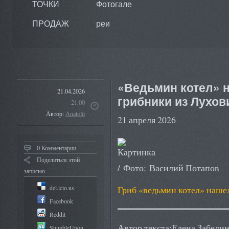
ТОЧКИ
Фотогале
ПРОДАЖ
реи
«Ведьмин котел» 
21.04.2026
грибники из Лухов
21:00
Автор:
Anatolii
21 апреля 2026
0 Комментарии
Поделиться этой
/ Фото: Василий Потапов
записью
del.icio.us
Гриб «ведьмин котел» наше
Facebook
Reddit
Автор текста:Елена Забели
StumbleUpon