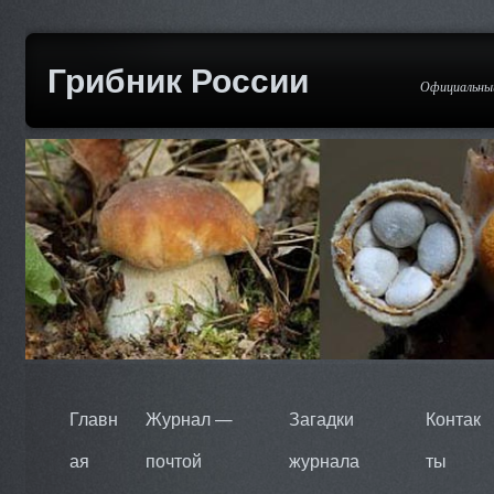
Грибник России
Официальный
Главн
Журнал —
Загадки
Контак
ая
почтой
журнала
ты