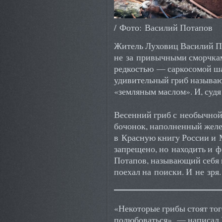
/ Фото: Василий Потапов
Житель Луховиц Василий По
не за привычными сморчкам
редкостью — саркосомой ша
удивительный гриб называ
«земляным маслом». И, судя 
Весенний гриб с необычно
бочонок, наполненный желе
в Красную книгу России и 
запрещено, но находить и 
Потапов, называющий себя 
поехал на поиски. И не зря.
«Некоторые грибы стоят тог
полюбоваться», — написал