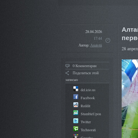
Алта
28.04.2026
перв
17:44
Автор:
Anatolii
28 апрел
0 Комментарии
Поделиться этой
записью
del.icio.us
Facebook
Reddit
StumbleUpon
Twitter
Technorati
Google+