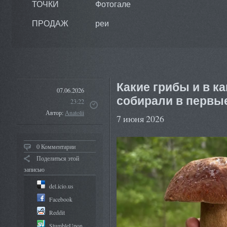
ТОЧКИ
Фотогале
ПРОДАЖ
реи
Какие грибы и в к
07.06.2026
собирали в первы
23:22
Автор:
Anatolii
7 июня 2026
0 Комментарии
Поделиться этой
записью
del.icio.us
Facebook
Reddit
StumbleUpon