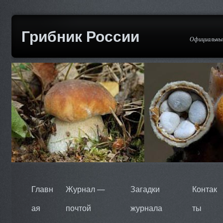
Грибник России
Официальный
Главн
Журнал —
Загадки
Контак
ая
почтой
журнала
ты