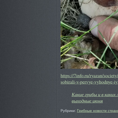
https://7info.ru/ryazan/societ
sobirali-v-pervye-vyhodnye-iy
Какие грибы и в каких 
выходные июня
Рубрики:
Грибные новости стран