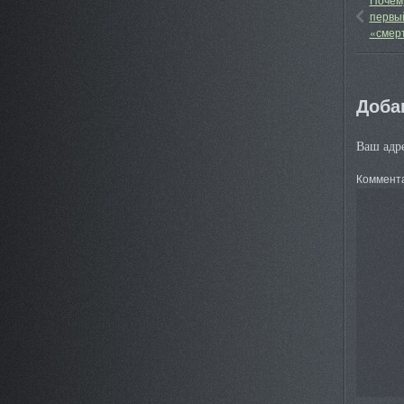
первый
«смер
Доба
Ваш адре
Коммент