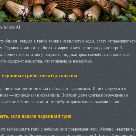
ь Алиса AI
рибники, увидев в грибе тонкие извилистые ходы, сразу отправляют его
у. Однако личинки грибных комаров и мух не всегда делают гриб
. Более того, они могут служить индикатором съедобности: ядовитые
сто содержат вещества, отпугивающие насекомых.
 червивые грибы не всегда опасны
р, лисички почти никогда не бывают червивыми. В них содержится
ноза — природный инсектицид. Поэтому даже слегка поврежденные
 считаются безопасными и не требуют длительного вымачивания.
лать, если нашли червивый гриб
ите выбрасывать гриб с небольшими повреждениями. Можно «выкурить
ей, замочив грибы в крепком солевом растворе на 2–3 часа. Личинки не