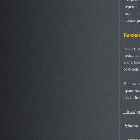
перенося
подвергн
любые р
Важное
Если пов
небольши
его в бе
сомнения
Лесные п
правильн
леса. Зн
https://g
Рубрики:
Почему