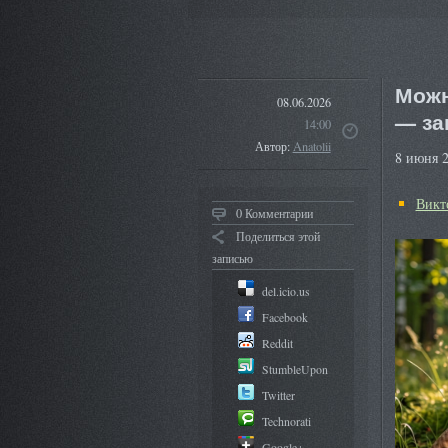
Можн
08.06.2026
— за
14:00
Автор:
Anatolii
8 июня 
Викт
0 Комментарии
Поделиться этой
записью
del.icio.us
Facebook
Reddit
StumbleUpon
Twitter
Technorati
Google+