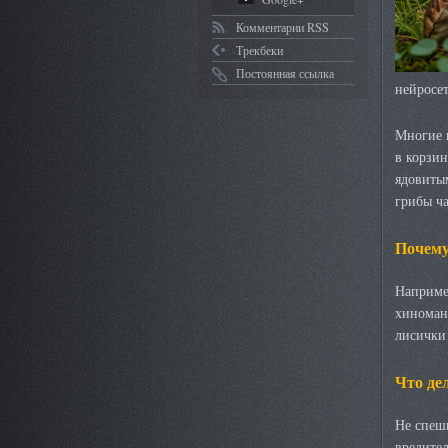
Комментарии RSS
Трекбеки
Постоянная ссылка
нейросет
Многие г
в корзин
ядовитым
грибы ча
Почему
Наприме
хиноман
лисички
Что де
Не спеш
вредител