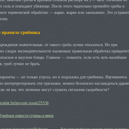
т соль и покидают убежище. После этого тщательно промойте грибы и
ите термической обработке — варке, жарке или запеканию. Это устрани
иски.
 правило грибника
реждения значительные, от такого гриба лучше отказаться. Но при
х следах жизнедеятельности насекомых правильная обработка превратит
зопасное и вкусное блюдо. Главное — помнить: если есть хоть малейшие
, гриб лучше не брать.
аразиты — не только угроза, но и подсказка для грибника. Научившись
о интерпретировать эти признаки, можно безопасно наслаждаться дарам
али ли вы, что личинки могут служить сигналом съедобности?
orodok.bz/novosti-rossii/25336
Грибные новости страны и мира
 в лесу пахнет мукой? Ищем
Тульские грибники начали сезон: в лесах