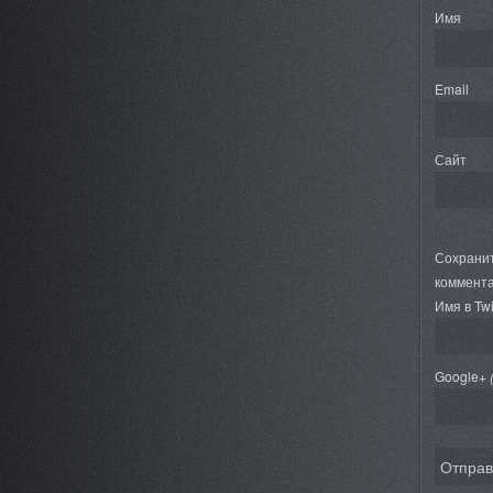
Имя
Email
Сайт
Сохранит
коммента
Имя в Twi
Google+