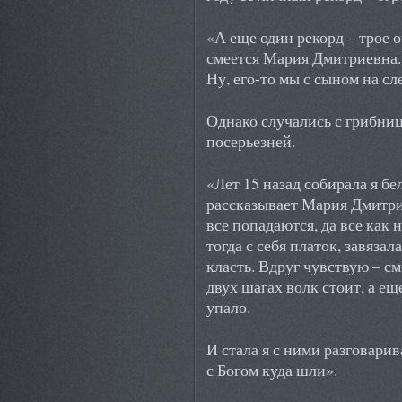
«А еще один рекорд – трое оч
смеется Мария Дмитриевна.
Ну, его-то мы с сыном на с
Однако случались с грибниц
посерьезней.
«Лет 15 назад собирала я б
рассказывает Мария Дмитрие
все попадаются, да все как 
тогда с себя платок, завязал
класть. Вдруг чувствую – см
двух шагах волк стоит, а ещ
упало.
И стала я с ними разговарив
с Богом куда шли».