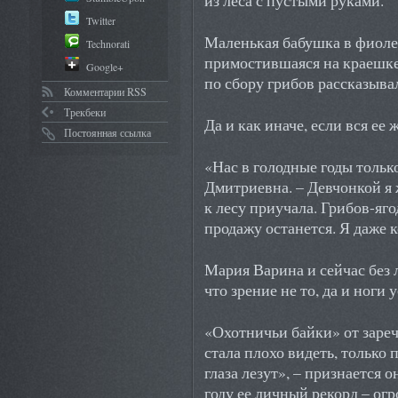
из леса с пустыми руками.
Twitter
Маленькая бабушка в фиоле
Technorati
примостившаяся на краешке
Google+
по сбору грибов рассказыва
Комментарии RSS
Трекбеки
Да и как иначе, если вся ее 
Постоянная ссылка
«Нас в голодные годы тольк
Дмитриевна. – Девчонкой я ж
к лесу приучала. Грибов-яго
продажу останется. Я даже 
Мария Варина и сейчас без л
что зрение не то, да и ноги 
«Охотничьи байки» от заре
стала плохо видеть, только 
глаза лезут», – признается о
году ее личный рекорд – ог