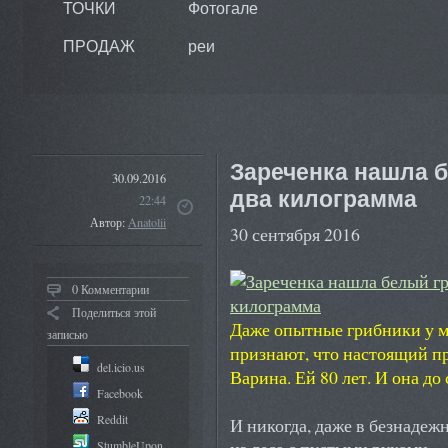
ТОЧКИ
Фотогале
ПРОДАЖ
реи
Зареченка нашла 
30.09.2016
два килограмма
22:44
Автор:
Anatolii
30 сентября 2016
0 Комментарии
Поделиться этой
Даже опытные грибники у м
записью
признают, что настоящий п
del.icio.us
Варина. Ей 80 лет. И она до
Facebook
Reddit
И никогда, даже в безнадеж
StumbleUpon