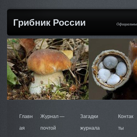
Грибник России
Официальный
Главн
Журнал —
Загадки
Контак
ая
почтой
журнала
ты