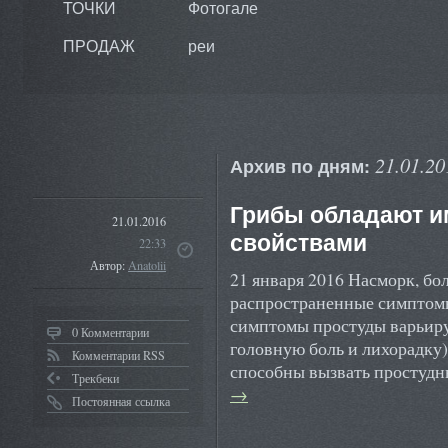
ТОЧКИ
Фотогале
ПРОДАЖ
реи
21.01.20
Архив по дням:
Грибы обладают 
21.01.2016
свойствами
22:33
Автор:
Anatolii
21 января 2016 Насморк, бол
распространенные симптомы
симптомы простуды варьиру
0 Комментарии
головную боль и лихорадку)
Комментарии RSS
способны вызвать простудн
Трекбеки
→
Постоянная ссылка