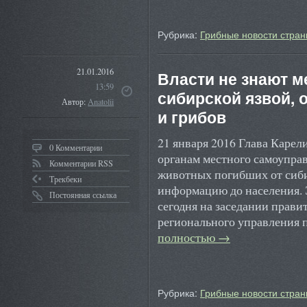
Рубрика:
Грибные новости стран
21.01.2016
Власти не знают м
13:59
сибирской язвой, 
Автор:
Anatolii
и грибов
21 января 2016 Глава Каре
0 Комментарии
органам местного самоупра
Комментарии RSS
животных погибших от сиби
Трекбеки
информацию до населения. 
Постоянная ссылка
сегодня на заседании правит
регионального управления
полностью
→
Рубрика:
Грибные новости стран