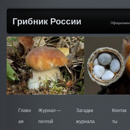
Грибник России
Официальный
Главн
Журнал —
Загадки
Контак
ая
почтой
журнала
ты