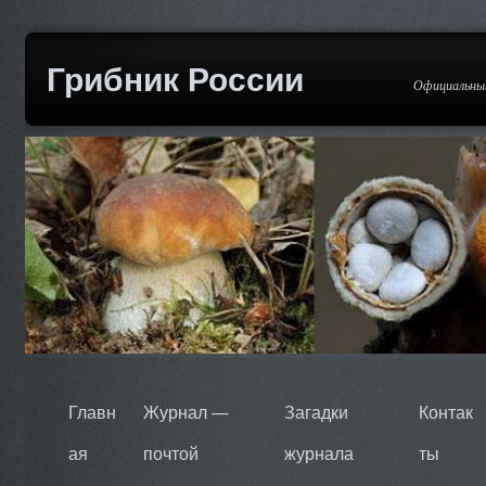
Грибник России
Официальный
Главн
Журнал —
Загадки
Контак
ая
почтой
журнала
ты