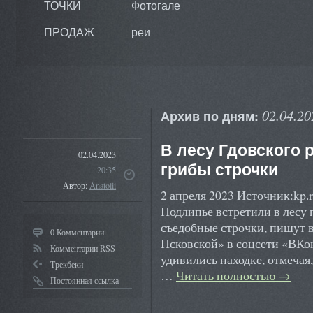
ТОЧКИ
Фотогале
ПРОДАЖ
реи
02.04.20
Архив по дням:
В лесу Гдовского
02.04.2023
грибы строчки
20:35
Автор:
Anatolii
2 апреля 2023 Источник:kp.
Подлипье встретили в лесу 
съедобные строчки, пишут 
0 Комментарии
Псковской» в соцсети «ВКо
Комментарии RSS
удивились находке, отмечая,
Трекбеки
…
Читать полностью
→
Постоянная ссылка