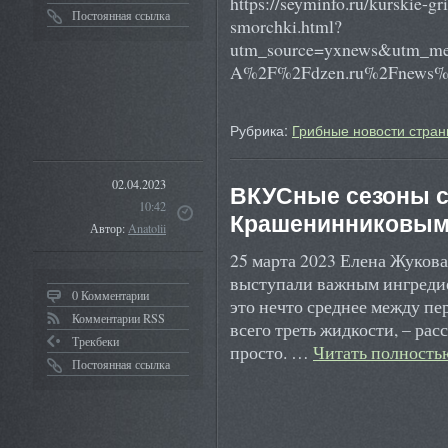
https://seyminfo.ru/kurskie-g
Постоянная ссылка
smorchki.html?
utm_source=yxnews&utm_med
A%2F%2Fdzen.ru%2Fnews%
Рубрика:
Грибные новости стран
02.04.2023
ВКУСные сезоны 
10:42
Крашенинниковым
Автор:
Anatolii
25 марта 2023 Елена Жукова
выступали важным ингредие
0 Комментарии
это нечто среднее между пе
Комментарии RSS
всего треть жидкости, – рас
Трекбеки
просто. …
Читать полност
Постоянная ссылка