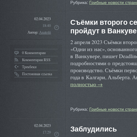
Рубрика:
Грибные новости стран
02.04.2023
Съёмки второго се
18:40
пройдут в Ванкув
Автор:
Anatolii
2 апреля 2023 Съёмки второ
«Одни из нас», основанного
0 Комментарии
в Ванкувере, пишет Deadlin
Комментарии RSS
подробностями о предстояще
Трекбеки
производство. Съёмки перво
Постоянная ссылка
года в Калгари, Альберта.
полностью
→
Рубрика:
Грибные новости стран
02.04.2023
Заблудились
17:29