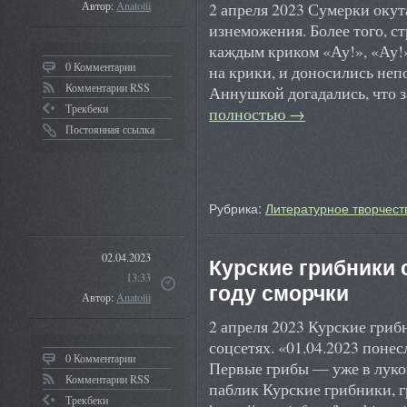
2 апреля 2023 Сумерки оку
Автор:
Anatolii
изнеможения. Более того, ст
каждым криком «Ау!», «Ау!
0 Комментарии
на крики, и доносились неп
Комментарии RSS
Аннушкой догадались, что 
Трекбеки
полностью
→
Постоянная ссылка
Рубрика:
Литературное творчест
02.04.2023
Курские грибники 
13:33
году сморчки
Автор:
Anatolii
2 апреля 2023 Курские гри
соцсетях. «01.04.2023 поне
0 Комментарии
Первые грибы — уже в луко
Комментарии RSS
паблик Курские грибники, г
Трекбеки