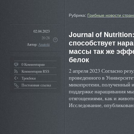
Рубрика:
Грибные новости стран
02.04.2023
Journal of Nutritio
20:28
способствует на
Автор:
Anatolii
массы так же эффе
белок
0 Комментарии
2 апреля 2023 Согласно рез
Комментарии RSS
проведенного в Университете
Трекбеки
микопротеин, полученный из
Постоянная ссылка
поддержке наращивания мыш
отягощениями, как и живот
Исследование, опубликова