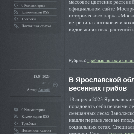
массовое цветение растений
0 Комментарии
официальном сайте Моспри
Комментарии RSS
исторического парка «Моск
Трекбеки
ветреница лютиковая и хохл
Постоянная ссылка
видов животных, растений 
Рубрика:
Грибные новости стран
18.04.2023
В Ярославской обл
20:12
весенних грибов
Автор:
Anatolii
18 апреля 2023 Ярославские
порадовать себя первыми л
0 Комментарии
смешанных лесах Заволжско
Комментарии RSS
нашли первые лесные плоды
Трекбеки
социальных сетях. Специал
Постоянная ссылка
строчки. Они …
Читать по