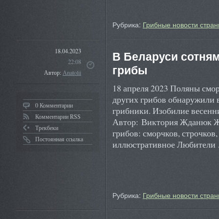
Рубрика:
Грибные новости стран
18.04.2023
В Беларуси сотня
22:08
грибы
Автор:
Anatolii
18 апреля 2023 Поляны смор
других грибов обнаружили в
0 Комментарии
грибники. Изобилие весенни
Комментарии RSS
Автор: Виктория Жданюк Ж
Трекбеки
грибов: сморчков, строчков,
Постоянная ссылка
иллюстративное Любител
Рубрика:
Грибные новости стран