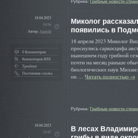
Рубрика:
Грибные новости стран
18.04.2023
Миколог рассказал
19:56
появились в Подм
Автор:
Anatolii
18 апреля 2023 Миколог Ви
проснулись саркосцифа авс
0 Комментарии
нынешнем году грибной сез
Комментарии RSS
почти на месяц раньше обы
Трекбеки
биологических наук Михаил
Постоянная ссылка
он …
Читать полностью
→
Рубрика:
Грибные новости стран
18.04.2023
В лесах Владимир
19:47
грибы в виде окр