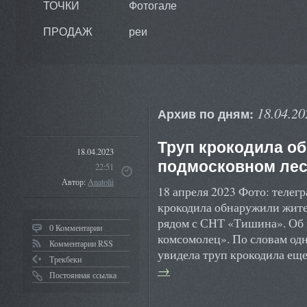
ТОЧКИ
Фотогале
ПРОДАЖ
реи
18.04.20
Архив по дням:
Труп крокодила о
18.04.2023
подмосковном ле
22:51
Автор:
Anatolii
18 апреля 2023 Фото: теле
крокодила обнаружили жите
рядом с СНТ «Тишина». Об
0 Комментарии
комсомолец». По словам одн
Комментарии RSS
увидела труп крокодила ещ
Трекбеки
→
Постоянная ссылка