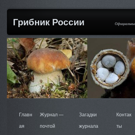
Грибник России
Официальный
Главн
Журнал —
Загадки
Контак
ая
почтой
журнала
ты