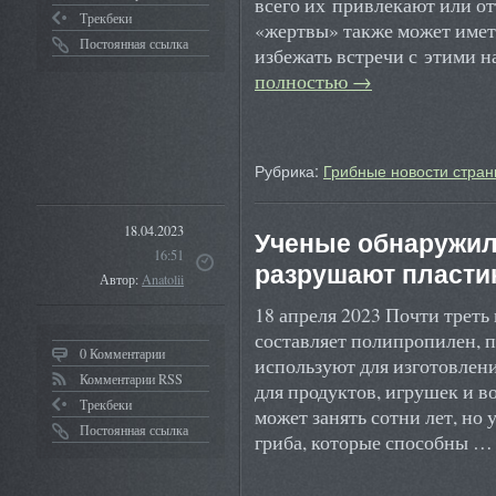
всего их привлекают или от
Трекбеки
«жертвы» также может имет
Постоянная ссылка
избежать встречи с этими 
полностью
→
Рубрика:
Грибные новости стран
18.04.2023
Ученые обнаружил
16:51
разрушают пластик
Автор:
Anatolii
18 апреля 2023 Почти трет
составляет полипропилен, 
0 Комментарии
используют для изготовлен
Комментарии RSS
для продуктов, игрушек и в
Трекбеки
может занять сотни лет, но
Постоянная ссылка
гриба, которые способны 