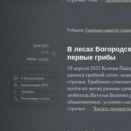
Рубрика:
Грибные новости стран
18.04.2023
В лесах Богородск
20:08
первые грибы
Автор:
Anatolii
18 апреля 2023 Ксения Пашу
начался грибной сезон: по
0 Комментарии
строчки. Грибники отмечают
Комментарии RSS
почти на месяц раньше срок
Трекбеки
любитель Наталья Биленко р
Постоянная ссылка
обыкновенные, условно-съе
строчки …
Читать полност