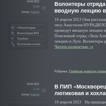
18.04.2023
Волонтеры отряда
22:00
вводную лекцию в
Автор:
Anatolii
18 апреля 2023 Они расскаж
лесу Анастасия НУРАДИЛОВ
0 Комментарии
проведут вводную лекцию в Л
Комментарии RSS
Поисковый отряд «Лиза Але
Трекбеки
лекцию в Луге. Волонтеры р
Постоянная ссылка
Читать полностью
→
Рубрика:
Грибные новости стран
18.04.2023
В ПИП «Москворец
21:24
лютиковая и хохла
Автор:
Anatolii
18 апреля 2023 На природн