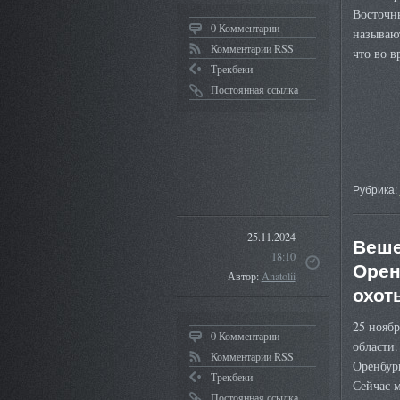
Восточн
0 Комментарии
называют
Комментарии RSS
что во 
Трекбеки
Постоянная ссылка
Рубрика:
25.11.2024
Веше
18:10
Орен
Автор:
Anatolii
охот
25 нояб
0 Комментарии
области
Комментарии RSS
Оренбург
Трекбеки
Сейчас 
Постоянная ссылка