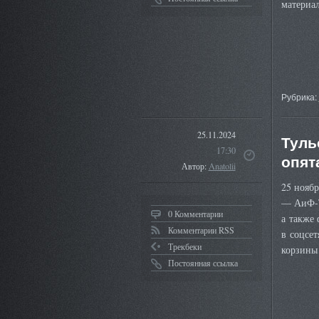
материа
Рубрика:
25.11.2024
Туль
17:30
опят
Автор:
Anatolii
25 нояб
— АиФ-Ту
0 Комментарии
а также
Комментарии RSS
в соцсет
Трекбеки
корзины
Постоянная ссылка