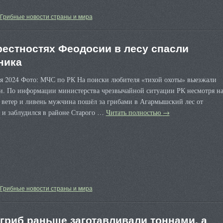
Грибные новости страны и мира
рестностях Феодосии в лесу спасли
ника
ря 2024 Фото: МЧС по РК На поиски любителя «тихой охоты» выезжали
ли. По информации министерства чрезвычайной ситуации РК несмотря н
 ветер и ливень мужчина пошёл за грибами в Агармышский лес от
 и заблудился в районе Старого …
Читать полностью
→
Грибные новости страны и мира
 гриб раньше заготавливали тоннами, а