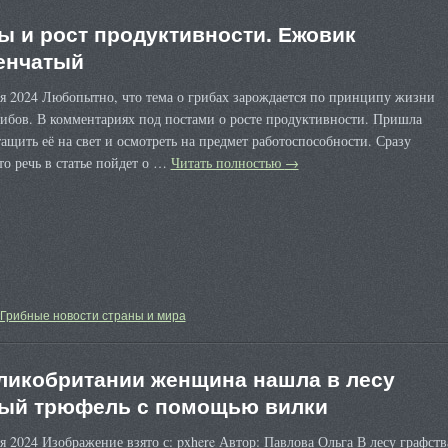
ы и рост продуктивности. Ежовик
енчатый
я 2024 Любопытно, что тема о грибах зарождается по принципу жизни
рибов. В комментариях под постами о росте продуктивности. Пришла
ащить её на свет и осмотреть на предмет работоспособности. Сразу
то речь в статье пойдет о …
Читать полностью
→
Грибные новости страны и мира
ликобритании женщина нашла в лесу
ый трюфель с помощью вилки
я 2024 Изображение взято с: pxhere Автор: Павлова Ольга В лесу графств