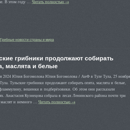
ле. В этом году …
Читать полностью
→
Грибные новости страны и мира
ские грибники продолжают собирать
а, маслята и белые
ря 2024 Юлия Богомолова Юлия Богомолова / АиФ в Туле Тула, 25 ноябр
ла. Тульские грибники продолжают собирать опята, маслята и белые,
 фламмулину, вешенки и подберёзовики. Об этом они рассказали
ях. Анастасия Кузнецова собрала в лесах Ленинского района почти три
 маслят и немного …
Читать полностью
→