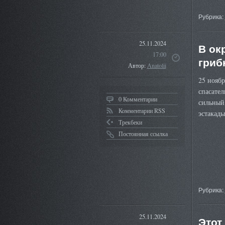
Рубрика:
25.11.2024
В ок
17:00
гриб
Автор:
Anatolii
25 нояб
спасате
0 Комментарии
сильный
Комментарии RSS
эстакады
Трекбеки
Постоянная ссылка
Рубрика:
25.11.2024
Этот