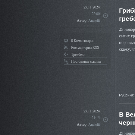
25.11.2024
Гриб
22:00
греб
Автор:
Anatolii
25 ноябр
самих г
0 Комментарии
пора выт
Комментарии RSS
скажу, ч
Трекбеки
Постоянная ссылка
Рубрика:
25.11.2024
В Ве
21:15
черн
Автор:
Anatolii
25 ноябр