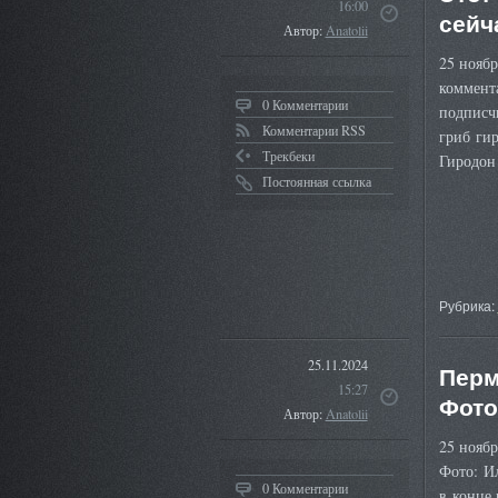
16:00
сейч
Автор:
Anatolii
25 ноябр
коммента
0 Комментарии
подписчи
Комментарии RSS
гриб гир
Трекбеки
Гиродо
Постоянная ссылка
Рубрика:
25.11.2024
Перм
15:27
Фото
Автор:
Anatolii
25 ноябр
Фото: И
0 Комментарии
в конце