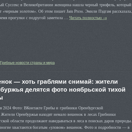
ый Суссекс в Великобритании женщина нашла черный трюфель, который
 «черным золотом». Об этом пишет Jam Press. Эмили Пэдгам рассказала,
время прогулки с подругой заметила …
Читать полностью
→
Грибные новости страны и мира
нок — хоть граблями снимай: жители
буржья делятся фото ноябрьской тихой
ы
ря 2024 Фото: ВКонтакте Грибы и грибники Оренбургской
. Жители Оренбуржья находят немало вешенок в лесах Грибники
ской области продолжают наведываться в леса в поисках даров природы.
многие хвастаются богатым «уловом» вешенок. Фото и подробности — в