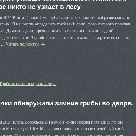
ас никто не узнает в лесу
я 2024 Книга Грибов Тема публикации, как обычно, «образовалась» в
риях. Я не смогла определить трубчатый гриб, фото которого прислал
к. Думала-гадала, предположила, что это достаточно редкий
одон сизоватый (Gyrodon lividus), но понимала — скорее всего не он.
н …
Читать полностью
→
Грибные новости страны и мира
яки обнаружили зимние грибы во дворе.
я 2024 Елена Воробьева В Перми в конце ноября появились грибы
лья Московец © URA.RU Пермяки нашли в городе съедобный гриб
 ноября. Фотографию находки они опубликовали в группе «Типичная