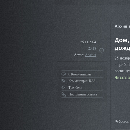
Архив 
Дом,
25.11.2024
дожд
23:18
Автор:
Anatolii
25 ноябр
а гриб. 
раскинул
0 Комментарии
Читать 
Комментарии RSS
Трекбеки
Постоянная ссылка
Рубрика: