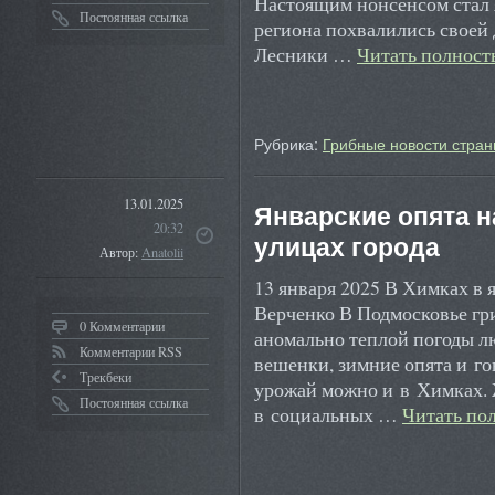
Настоящим нонсенсом стал 
Постоянная ссылка
региона похвалились своей 
Лесники …
Читать полнос
Рубрика:
Грибные новости стран
13.01.2025
Январские опята н
20:32
улицах города
Автор:
Anatolii
13 января 2025 В Химках в 
Верченко В Подмосковье гри
0 Комментарии
аномально теплой погоды л
Комментарии RSS
вешенки, зимние опята и г
Трекбеки
урожай можно и в Химках. 
Постоянная ссылка
в социальных …
Читать по