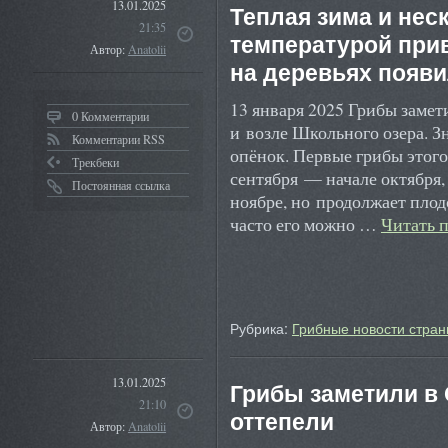
13.01.2025
Теплая зима и нес
21:35
температурой прив
Автор:
Anatolii
на деревьях появ
13 января 2025 Грибы замет
0 Комментарии
и возле Школьного озера. З
Комментарии RSS
опёнок. Первые грибы этог
Трекбеки
сентября — начале октября,
Постоянная ссылка
ноябре, но продолжает плод
часто его можно …
Читать 
Рубрика:
Грибные новости стран
13.01.2025
Грибы заметили в
21:10
оттепели
Автор:
Anatolii