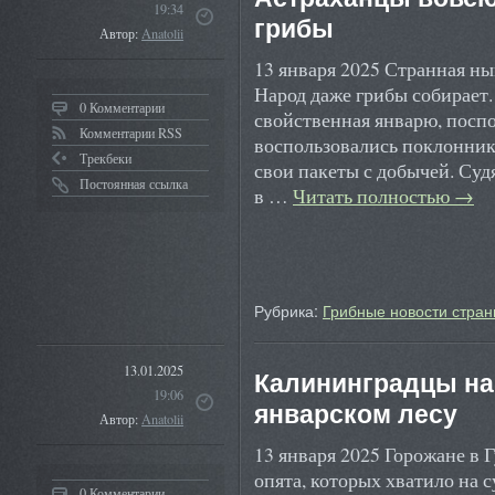
19:34
грибы
Автор:
Anatolii
13 января 2025 Странная ны
Народ даже грибы собирает.
0 Комментарии
свойственная январю, поспо
Комментарии RSS
воспользовались поклонник
Трекбеки
свои пакеты с добычей. Суд
Постоянная ссылка
в …
Читать полностью
→
Рубрика:
Грибные новости стран
13.01.2025
Калининградцы на
19:06
январском лесу
Автор:
Anatolii
13 января 2025 Горожане в 
опята, которых хватило на 
0 Комментарии