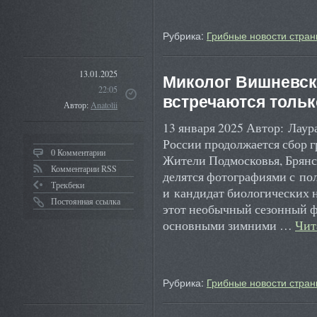
Рубрика:
Грибные новости стран
13.01.2025
Миколог Вишневски
22:05
встречаются толь
Автор:
Anatolii
13 января 2025 Автор: Лаур
России продолжается сбор г
0 Комментарии
Жители Подмосковья, Брянс
Комментарии RSS
делятся фотографиями с по
Трекбеки
и кандидат биологических 
Постоянная ссылка
этот необычный сезонный ф
основными зимними …
Чит
Рубрика:
Грибные новости стран