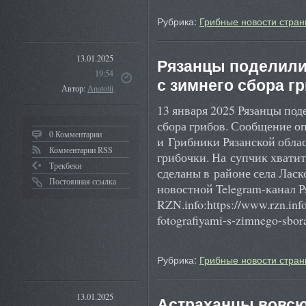
Рубрика:
Грибные новости стран
13.01.2025
Рязанцы поделил
19:54
с зимнего сбора г
Автор:
Anatolii
13 января 2025 Рязанцы по
сбора грибов. Сообщение о
0 Комментарии
и Грибники Рязанской обла
Комментарии RSS
грибочки. На супчик хватит
Трекбеки
сделаны в районе села Ласк
Постоянная ссылка
новостной Telegram-канал Р
RZN.info:https://www.rzn.inf
fotografiyami-s-zimnego-sbor
Рубрика:
Грибные новости стран
13.01.2025
Астраханцы вовсю