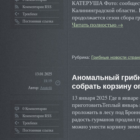
КАТЕРУША Фото: сообщест
Комментарии RSS
Калининградской области..
Трекбеки
продолжается сезон сбора гр
Постоянная ссылка
Читать полностью
→
Рубрика:
Грибные новости стран
13.01.2025
Аномальный грибно
18:19
собрать корзину оп
Автор:
Anatolii
13 января 2025 Где в январе
приготовитьТеплый январь 
0 Комментарии
проложить в лесу под Брон
Комментарии RSS
радость гурманов продлил 
Трекбеки
можно унести корзину зим
Постоянная ссылка