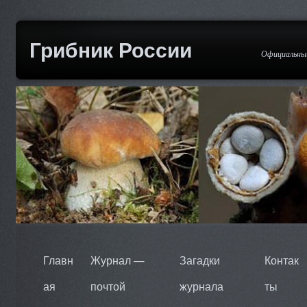
Грибник России
Официальный
Главн
Журнал —
Загадки
Контак
ая
почтой
журнала
ты