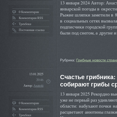
13 января 2024 Автор: Анас
январской погоды в окрестн
0 Комментарии
Рыжие шляпки заметили в 8
Комментарии RSS
в социальных сетях вызвал
Трекбеки
подписчики городской груп
Постоянная ссылка
были под снегом, а другие 
Рубрика:
Грибные новости стран
13.01.2025
Счастье грибника:
20:46
собирают грибы с
Автор:
Anatolii
13 января 2025 Рекордно в
уже не первый раз удивляю
0 Комментарии
области: набухают почки на
Комментарии RSS
расцветают анютины глазки 
Трекбеки