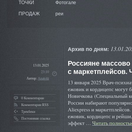
ТОЧКИ
Фотогале
ПРОДАЖ
реи
13.01.20
Архив по дням:
Россияне массово
13.01.2025
с маркетплейсов. 
23:10
Автор:
Anatolii
13 января 2025 Врач-психи
ежовик и кордицепс могут 
Новичкова (Специальный ко
0 Комментарии
России набирают популярно
Комментарии RSS
Aliexpress и маркетплейсов
Трекбеки
ежовик, кордицепс и рейши
Постоянная ссылка
эффект …
Читать полност