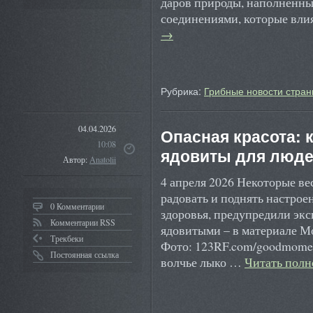
даров природы, наполненн
соединениями, которые вли
→
Рубрика:
Грибные новости стран
04.04.2026
Опасная красота: 
10:08
ядовиты для люд
Автор:
Anatolii
4 апреля 2026 Некоторые ве
радовать и поднять настрое
0 Комментарии
здоровья, предупредили экс
Комментарии RSS
ядовитыми – в материале М
Трекбеки
Фото: 123RF.com/goodmome
Постоянная ссылка
волчье лыко …
Читать пол