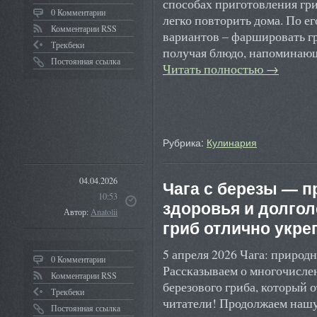
способах приготовления гри
0 Комментарии
легко повторить дома. По е
Комментарии RSS
вариантов – фаршировать г
Трекбеки
получая блюдо, напоминающ
Постоянная ссылка
Читать полностью
→
Рубрика:
Кулинария
04.04.2026
Чага с березы — 
10:53
здоровья и долгол
Автор:
Anatolii
гриб отлично укре
5 апреля 2026 Чага: природ
0 Комментарии
Рассказываем о многочисле
Комментарии RSS
березового гриба, который 
Трекбеки
читатели! Продолжаем нашу 
Постоянная ссылка