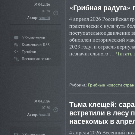
04.04.2026
«Грибная радуга» 
07:58
4 апреля 2026 Российская гр
Автор:
Anatolii
практически с нуля чуть бол
поступательное движение в
0 Комментарии
обновлен исторический мак
Комментарии RSS
2023 году, и отрасль вернул
Трекбеки
незначительного …
Читать
Постоянная ссылка
Рубрика:
Грибные новости стран
04.04.2026
Тьма клещей: сара
07:30
встретили в лесу
Автор:
Anatolii
насекомых в апре
4 апреля 2026 Весенний пох
0 Комментарии