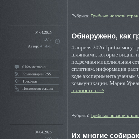
Рубрика:
Грибные новости стран
04.04.2026
Обнаружено, как г
13:43
4 апреля 2026 Грибы могут
Автор:
Anatolii
шляпками, которые видны н
подземная мицелиальная сет
0 Комментарии
сплетням, информация распр
Комментарии RSS
ходе эксперимента ученым 
Трекбеки
коммуникации. Мария Урва
Постоянная ссылка
полностью
→
Рубрика:
Грибные новости стран
04.04.2026
Их многие собираю
13:00