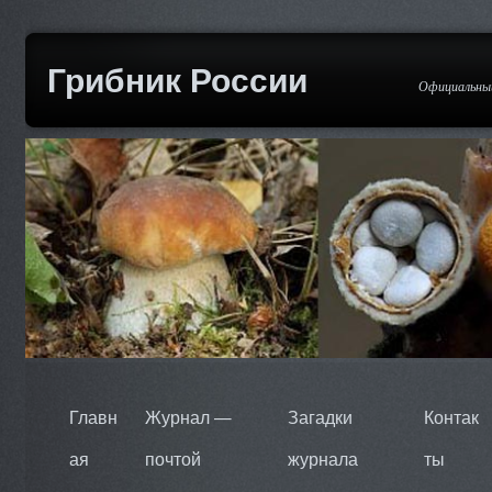
Грибник России
Официальный
Главн
Журнал —
Загадки
Контак
ая
почтой
журнала
ты