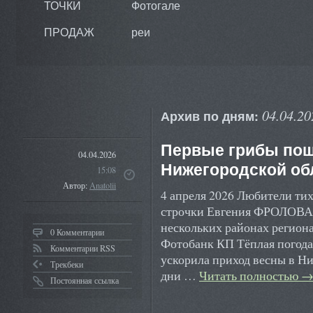
ТОЧКИ
Фотогале
ПРОДАЖ
реи
04.04.20
Архив по дням:
Первые грибы пош
04.04.2026
Нижегородской об
15:08
Автор:
Anatolii
4 апреля 2026 Любители ти
строчки Евгения ФРОЛОВА 
нескольких районах регион
0 Комментарии
Фотобанк КП Тёплая погода
Комментарии RSS
ускорила приход весны в Ни
Трекбеки
дни …
Читать полностью
Постоянная ссылка