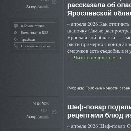
рассказала об опа
Автор:
Anatolii
Ярославской обла
4 апреля 2026 Как отличить
0 Комментарии
шапочку Самые распростра
Комментарии RSS
Ярославской области — смо
Трекбеки
расти примерно с конца апре
Постоянная ссылка
сморчков есть съедобные и 
…
Читать полностью
→
Рубрика:
Грибные новости стран
04.04.2026
Шеф-повар подел
11:33
рецептами блюд и
Автор:
Anatolii
4 апреля 2026 Шеф-повар О