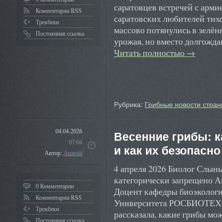
саратовцев встречей с арми
Комментарии RSS
саратовских любителей тихо
Трекбеки
массово потянулись в зелё
Постоянная ссылка
урожая, но вместо долгожд
Читать полностью
→
Рубрика:
Грибные новости стран
04.04.2026
Весенние грибы: к
07:04
и как их безопасно
Автор:
Anatolii
4 апреля 2026 Биолог Слын
категорически запрещено А
0 Комментарии
Доцент кафедры биоэкологи
Комментарии RSS
Университета РОСБИОТЕХ Е
Трекбеки
рассказала, какие грибы мо
Постоянная ссылка