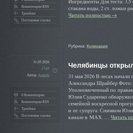
Ингредиенты Для теста: 3,5 
Комментарии RSS
стакана воды, 2 ст. ложки р
Трекбеки
Читать полностью
→
Постоянная ссылка
Рубрика:
Кулинария
31.05.2026
Челябинцы открыл
17:45
31 мая 2026 В лесах начали
Автор:
Anatolii
Александра Шрайбер Фото:
Уполномоченный по правам 
0 Комментарии
Юлия Сударенко обнаружил
Комментарии RSS
семейной воскресной прогул
Трекбеки
и ее супруга. Снимком Юли
Постоянная ссылка
канале в МАХ. …
Читать п