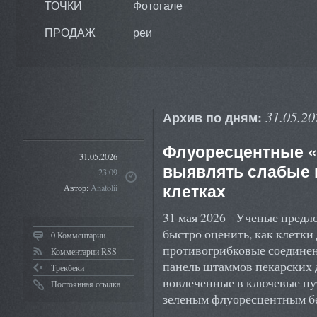
ТОЧКИ
Фотогале
ПРОДАЖ
реи
31.05.20
Архив по дням:
Флуоресцентные «
31.05.2026
выявлять слабые 
23:09
клетках
Автор:
Anatolii
31 мая 2026 Ученые предло
быстро оценить, как клетки
0 Комментарии
противогрибковые соединен
Комментарии RSS
панель штаммов пекарских д
Трекбеки
вовлеченные в ключевые пу
Постоянная ссылка
зеленым флуоресцентным 