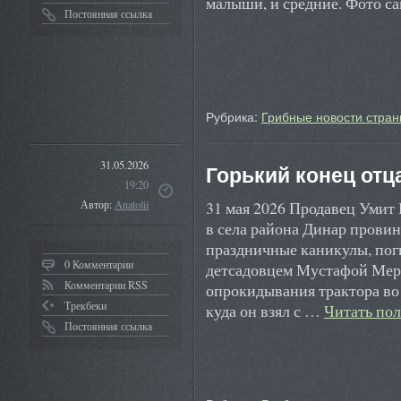
малыши, и средние. Фото 
Постоянная ссылка
Рубрика:
Грибные новости стран
31.05.2026
Горький конец отца
19:20
31 мая 2026 Продавец Уми
Автор:
Anatolii
в села района Динар прови
праздничные каникулы, пог
0 Комментарии
детсадовцем Мустафой Мер
Комментарии RSS
опрокидывания трактора во 
Трекбеки
куда он взял с …
Читать по
Постоянная ссылка