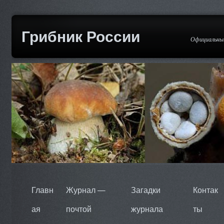
Грибник России
Официальный
Главн
Журнал —
Загадки
Контак
ая
почтой
журнала
ты