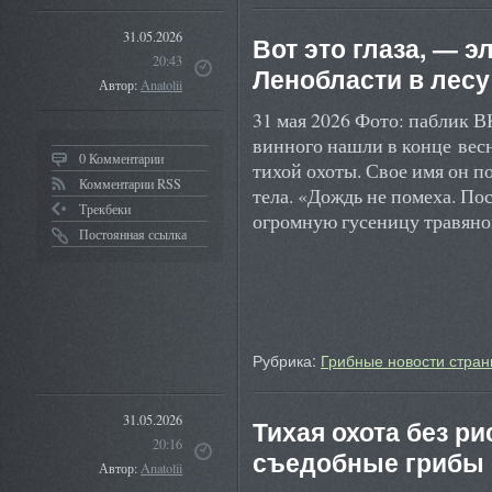
31.05.2026
Вот это глаза, — 
20:43
Ленобласти в лесу
Автор:
Anatolii
31 мая 2026 Фото: паблик 
винного нашли в конце весн
0 Комментарии
тихой охоты. Свое имя он п
Комментарии RSS
тела. «Дождь не помеха. П
Трекбеки
огромную гусеницу травян
Постоянная ссылка
Рубрика:
Грибные новости стран
31.05.2026
Тихая охота без ри
20:16
съедобные грибы 
Автор:
Anatolii