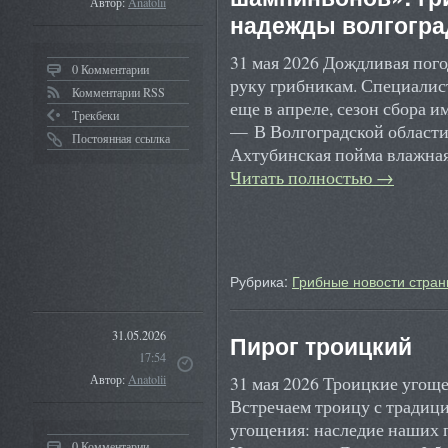
Автор:
Anatolii
надежды волгогра
31 мая 2026 Дождливая пого
0 Комментарии
руку грибникам. Специалис
Комментарии RSS
еще в апреле, сезон сбора и
Трекбеки
— В Волгоградской области
Постоянная ссылка
Ахтубинская пойма влажная
Читать полностью
→
Рубрика:
Грибные новости стран
31.05.2026
Пирог троицкий
17:54
31 мая 2026 Троицкие угощ
Автор:
Anatolii
Встречаем троицу с тради
угощения: наследие наших 
0 Комментарии