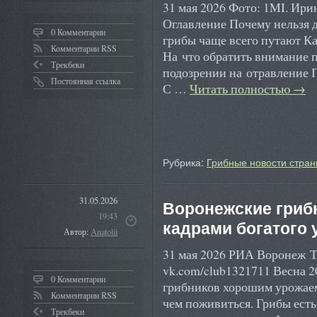
31 мая 2026 Фото: 1MI. Ир
Оглавление Почему нельзя 
0 Комментарии
грибы чаще всего путают Ка
Комментарии RSS
На что обратить внимание п
Трекбеки
подозрении на отравление 
Постоянная ссылка
С …
Читать полностью
→
Рубрика:
Грибные новости стран
31.05.2026
Воронежские гриб
19:43
кадрами богатого 
Автор:
Anatolii
31 мая 2026 РИА Воронеж 
vk.com/club1321711 Весна 2
0 Комментарии
грибников хорошим урожаем.
Комментарии RSS
чем поживиться. Грибы есть 
Трекбеки