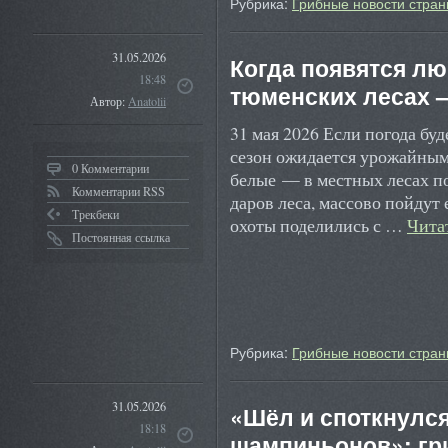
Рубрика:
Грибные новости стран
31.05.2026
Когда появятся л
18:48
тюменских лесах 
Автор:
Anatolii
31 мая 2026 Если погода бу
сезон ожидается урожайн
0 Комментарии
белые — в местных лесах по
Комментарии RSS
даров леса, массово пойдут
Трекбеки
охоты поделились с …
Чита
Постоянная ссылка
Рубрика:
Грибные новости стран
31.05.2026
«Шёл и споткнулся
18:18
шампиньонов»: гр