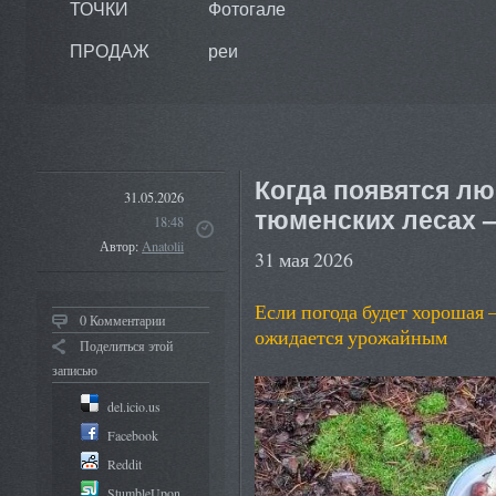
ТОЧКИ
Фотогале
ПРОДАЖ
реи
Когда появятся л
31.05.2026
тюменских лесах 
18:48
Автор:
Anatolii
31 мая 2026
Если погода будет хорошая 
0 Комментарии
ожидается урожайным
Поделиться этой
записью
del.icio.us
Facebook
Reddit
StumbleUpon