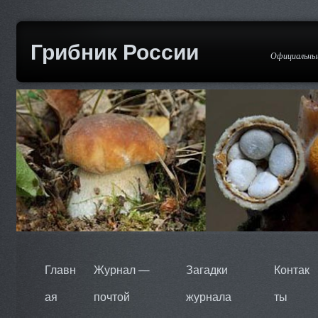
Грибник России
Официальный
Главн
Журнал —
Загадки
Контак
ая
почтой
журнала
ты