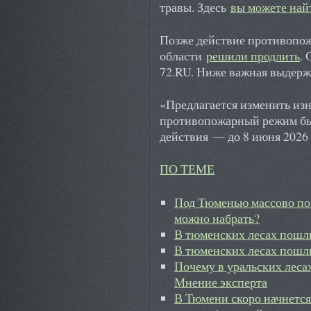
травы. Здесь
вы можете най
Позже действие противопо
области
решили продлить
.
72.RU. Ниже важная выдерж
«Предлагается изменить изн
противопожарный режим был
действия — до 8 июня 2026 
ПО ТЕМЕ
Под Тюменью массово пош
можно набрать?
В тюменских лесах пошл
В тюменских лесах пошл
Почему в уральских леса
Мнение эксперта
В Тюмени скоро начнется 